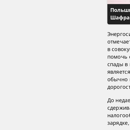
Польши
Шафран
Энергос
отмечае
в совоку
помочь 
спады в
являетс
обычно 
дорогос
До неда
сдержив
налогоо
зарядке,