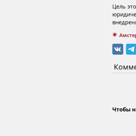
Цель эт
юридиче
внедрен
Амсте
Комм
Чтобы н