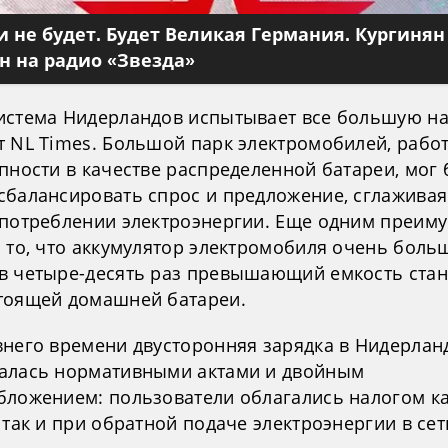
 не будет. Будет Великая Германия. Кургинян
 на радио «Звезда»
истема Нидерландов испытывает все большую на
т NL Times. Большой парк электромобилей, раб
пности в качестве распределенной батареи, мог
сбалансировать спрос и предложение, сглаживая
 потреблении электроэнергии. Еще одним преим
я то, что аккумулятор электромобиля очень боль
в четыре-десять раз превышающий емкость ста
тоящей домашней батареи.
внего времени двусторонняя зарядка в Нидерлан
алась нормативными актами и двойным
бложением: пользователи облагались налогом к
 так и при обратной подаче электроэнергии в сет