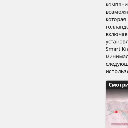
компани
возможн
которая
голланд
включае
установ
Smart K
минимал
следующе
использ
Смотри