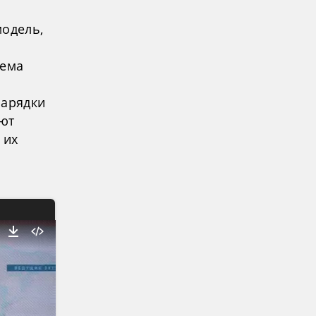
модель,
тема
зарядки
ают
 их