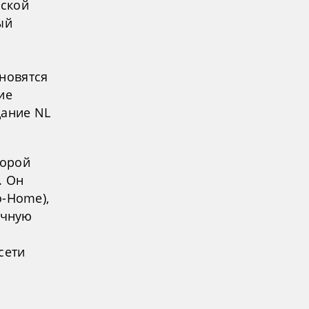
еской
ый
ановятся
ие
дание NL
торой
. Он
o-Home),
ечную
сети