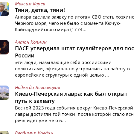
Максим Карев
Тяни, детка, тяни!
Анкара сделала заявку по итогам СВО стать хозяин
Черного моря, чего не было с момента Кючук-
Кайнарджийского мира (1774...
Антон Копнин
ПАСЕ утвердила штат гауляйтеров для пос
России
Эти люди, называющие себя российскими
политиками, официально устроились на работу в
европейские структуры с одной целью ...
Надежда Ляховецкая
Киево-Печерская лавра: как был открыт
путь к захвату
Весной 2023 года события вокруг Киево-Печерской
лавры достигли той точки, после которой стало ясн
речь идет уже не о в...
Владимир Колдин