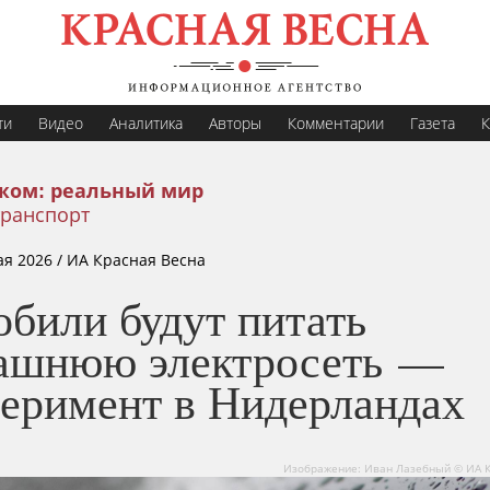
ти
Видео
Аналитика
Авторы
Комментарии
Газета
К
жом: реальный мир
транспорт
ая 2026
/ ИА Красная Весна
обили будут питать
ашнюю электросеть —
перимент в Нидерландах
Изображение: Иван Лазебный © ИА К