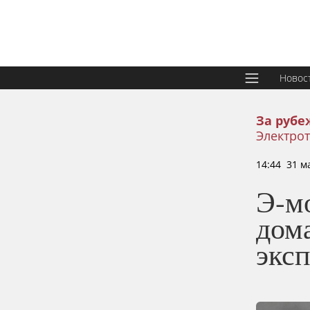
Новос
За рубе
Электро
14:44 31 м
Э-м
дом
экс