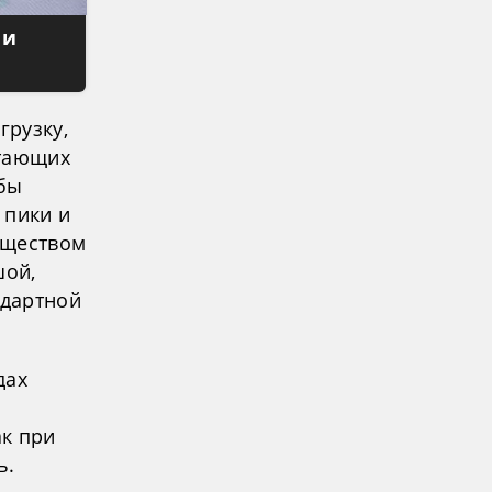
 и
грузку,
отающих
 бы
 пики и
уществом
шой,
ндартной
дах
ак при
ь.