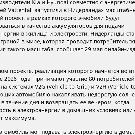
зводители Kia и Hyundai совместно с энергетич
ей Vattenfall запустили в Нидерландах масштабн
 проект, в рамках которого э-мобили будут
оваться в качестве аккумуляторов для подачи
энергии в жилища и электросети. Нидерланды ст
страной в мире, которая проводит потребительск
ия такого масштаба, сообщает 29 мая онлайн-из
ном проекте, реализация которого начнется во в
е 2026 года, принимают участие 80 потребителей
на системах V2G (Vehicle-to-Grid) и V2H (Vehicle-t
ющих автомобилю накапливать недорогую солн
в течение дня и возвращать ее вечером, когда
ость в электроэнергии в домашних условиях или 
ет максимума.
втомобиль мог подавать электроэнергию в дома,