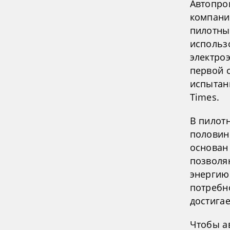
Автопрои
компани
пилотный
использ
электро
первой 
испытан
Times.
В пилот
половин
основан 
позволя
энергию 
потребн
достига
Чтобы а