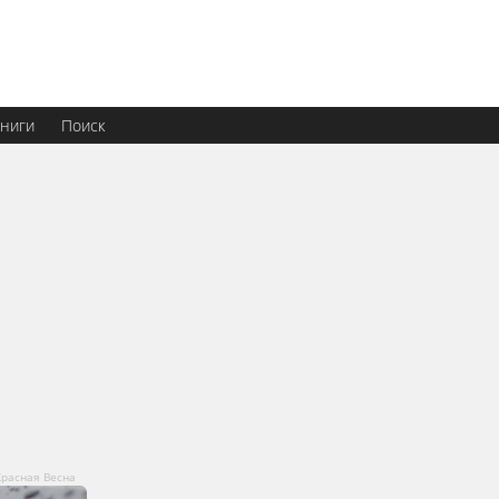
ниги
Поиск
расная Весна