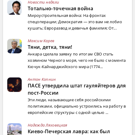
Новости недели
Тотально-точечная война
Мироустроительная война: На фронтах
спецоперации; Демократия — это вам не лобио
кушать; Евроразвод и девичья фамилия; От...
Максим Карев
Тяни, детка, тяни!
Анкара сделала заявку по итогам СВО стать
хозяином Черного моря, чего не было с момента
Кючук-Кайнарджийского мира (1774...
Антон Копнин
ПАСЕ утвердила штат гауляйтеров для
пост-России
Эти люди, называющие себя российскими
политиками, официально устроились на работу в
европейские структуры с одной целью ...
Надежда Ляховецкая
Киево-Печерская лавра: как был