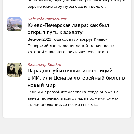
политиками, официально устроились на работу в
европейские структуры с одной целью ...
Надежда Ляховецкая
Киево-Печерская лавра: как был
открыт путь к захвату
Весной 2023 года события вокруг Киево-
Печерской лавры достигли той точки, после
которой стало ясно: речь идет уже не о в...
Владимир Колдин
Парадокс убыточных инвестиций
в ИИ, или Цена за лотерейный билет в
новый мир
Если ИИ превзойдет человека, тогда он уже не
венец творенья, а всего лишь промежуточная
стадия эволюции, со всеми вытека...