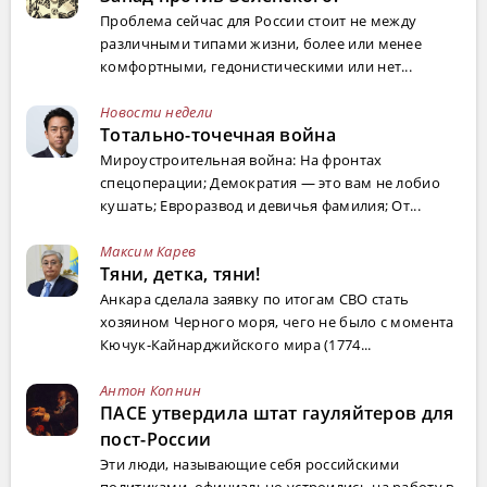
Проблема сейчас для России стоит не между
различными типами жизни, более или менее
комфортными, гедонистическими или нет...
Новости недели
Тотально-точечная война
Мироустроительная война: На фронтах
спецоперации; Демократия — это вам не лобио
кушать; Евроразвод и девичья фамилия; От...
Максим Карев
Тяни, детка, тяни!
Анкара сделала заявку по итогам СВО стать
хозяином Черного моря, чего не было с момента
Кючук-Кайнарджийского мира (1774...
Антон Копнин
ПАСЕ утвердила штат гауляйтеров для
пост-России
Эти люди, называющие себя российскими