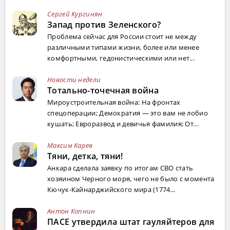
Сергей Кургинян
Запад против Зеленского?
Проблема сейчас для России стоит не между
различными типами жизни, более или менее
комфортными, гедонистическими или нет...
Новости недели
Тотально-точечная война
Мироустроительная война: На фронтах
спецоперации; Демократия — это вам не лобио
кушать; Евроразвод и девичья фамилия; От...
Максим Карев
Тяни, детка, тяни!
Анкара сделала заявку по итогам СВО стать
хозяином Черного моря, чего не было с момента
Кючук-Кайнарджийского мира (1774...
Антон Копнин
ПАСЕ утвердила штат гауляйтеров для