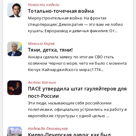
Новости недели
Тотально-точечная война
Мироустроительная война: На фронтах
спецоперации; Демократия — это вам не лобио
кушать; Евроразвод и девичья фамилия; От...
Максим Карев
Тяни, детка, тяни!
Анкара сделала заявку по итогам СВО стать
хозяином Черного моря, чего не было с момента
Кючук-Кайнарджийского мира (1774...
Антон Копнин
ПАСЕ утвердила штат гауляйтеров для
пост-России
Эти люди, называющие себя российскими
политиками, официально устроились на работу в
европейские структуры с одной целью ...
Надежда Ляховецкая
Киево-Печерская лавра: как был