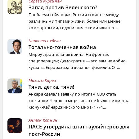
Сергей Кургинян
Запад против Зеленского?
Проблема сейчас для России стоит не между
различными типами жизни, более или менее
комфортными, гедонистическими или нет...
Новости недели
Тотально-точечная война
Мироустроительная война: На фронтах
спецоперации; Демократия — это вам не лобио
кушать; Евроразвод и девичья фамилия; От...
Максим Карев
Тяни, детка, тяни!
Анкара сделала заявку по итогам СВО стать
хозяином Черного моря, чего не было с момента
Кючук-Кайнарджийского мира (1774...
Антон Копнин
ПАСЕ утвердила штат гауляйтеров для
пост-России