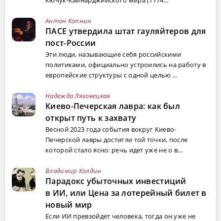
Кючук-Кайнарджийского мира (1774...
Антон Копнин
ПАСЕ утвердила штат гауляйтеров для
пост-России
Эти люди, называющие себя российскими
политиками, официально устроились на работу в
европейские структуры с одной целью ...
Надежда Ляховецкая
Киево-Печерская лавра: как был
открыт путь к захвату
Весной 2023 года события вокруг Киево-
Печерской лавры достигли той точки, после
которой стало ясно: речь идет уже не о в...
Владимир Колдин
Парадокс убыточных инвестиций
в ИИ, или Цена за лотерейный билет в
новый мир
Если ИИ превзойдет человека, тогда он уже не