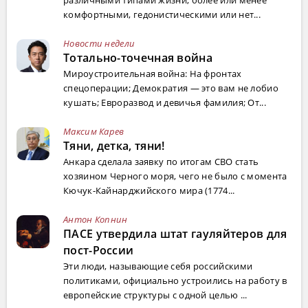
различными типами жизни, более или менее
комфортными, гедонистическими или нет...
Новости недели
Тотально-точечная война
Мироустроительная война: На фронтах
спецоперации; Демократия — это вам не лобио
кушать; Евроразвод и девичья фамилия; От...
Максим Карев
Тяни, детка, тяни!
Анкара сделала заявку по итогам СВО стать
хозяином Черного моря, чего не было с момента
Кючук-Кайнарджийского мира (1774...
Антон Копнин
ПАСЕ утвердила штат гауляйтеров для
пост-России
Эти люди, называющие себя российскими
политиками, официально устроились на работу в
европейские структуры с одной целью ...