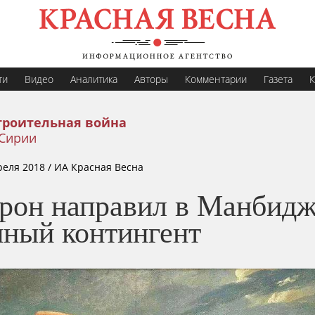
ти
Видео
Аналитика
Авторы
Комментарии
Газета
К
троительная война
 Сирии
реля 2018
/ ИА Красная Весна
рон направил в Манбид
нный контингент