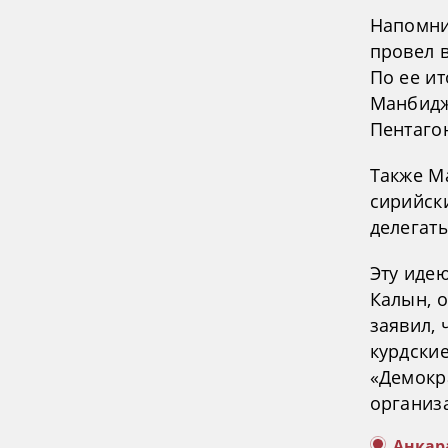
Напомни
провел в
По ее ит
Манбидж
Пентаго
Также М
сирийск
делегаты
Эту иде
Калын, 
заявил, 
курдски
«Демокр
организ
Анкар