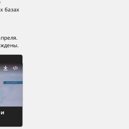
е
х базах
апреля.
рждены.
 и