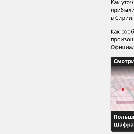
Как уто
прибыли
в Сирии.
Как соо
произошл
Официал
Смотри
Польши
Шафран