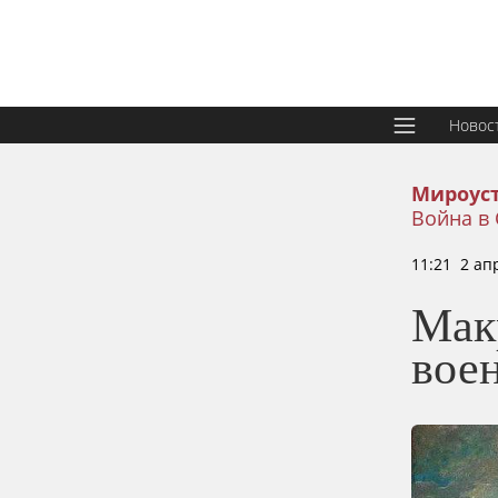
Новос
Мироус
Война в
11:21 2 ап
Мак
вое