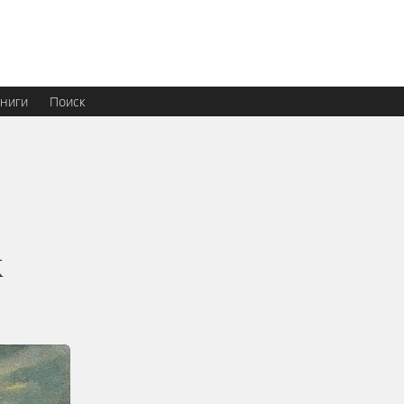
ниги
Поиск
ж