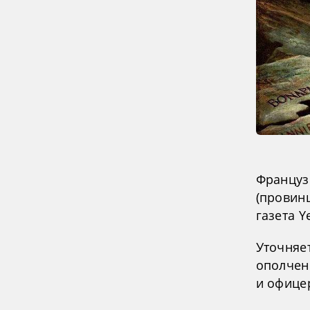
Француз
(провинц
газета Ye
Уточняет
ополчен
и офице