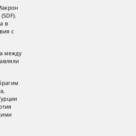
Макрон
(SDF).
а в
вия с
а между
тавляли
Ибрагим
а,
Турции
ртия
кими