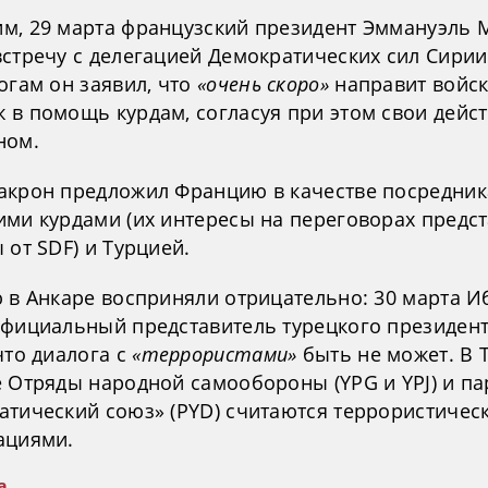
м, 29 марта французский президент Эммануэль 
стречу с делегацией Демократических сил Сирии 
огам он заявил, что
«очень скоро»
направит войск
 в помощь курдам, согласуя при этом свои дейст
ном.
акрон предложил Францию в качестве посредник
ими курдами (их интересы на переговорах предс
 от SDF) и Турцией.
ю в Анкаре восприняли отрицательно: 30 марта 
официальный представитель турецкого президент
что диалога с
«террористами»
быть не может. В 
е Отряды народной самообороны (YPG и YPJ) и па
атический союз» (PYD) считаются террористичес
ациями.
а