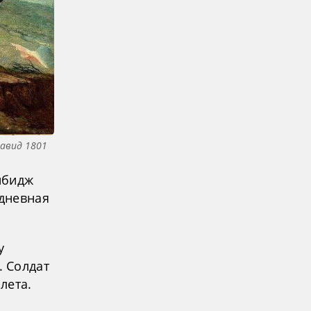
Давид 1801
нбидж
едневная
у
 Солдат
лета.