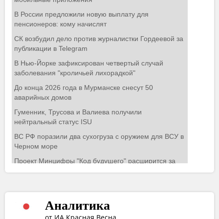
Аналитика
от ИА Красная Весна