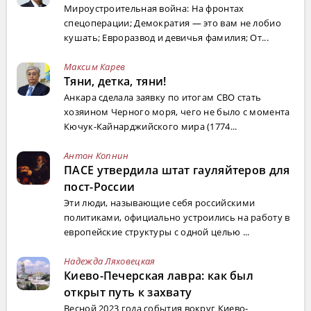
Мироустроительная война: На фронтах
спецоперации; Демократия — это вам не лобио
кушать; Евроразвод и девичья фамилия; От...
Максим Карев
Тяни, детка, тяни!
Анкара сделала заявку по итогам СВО стать
хозяином Черного моря, чего не было с момента
Кючук-Кайнарджийского мира (1774...
Антон Копнин
ПАСЕ утвердила штат гауляйтеров для
пост-России
Эти люди, называющие себя российскими
политиками, официально устроились на работу в
европейские структуры с одной целью ...
Надежда Ляховецкая
Киево-Печерская лавра: как был
открыт путь к захвату
Весной 2023 года события вокруг Киево-