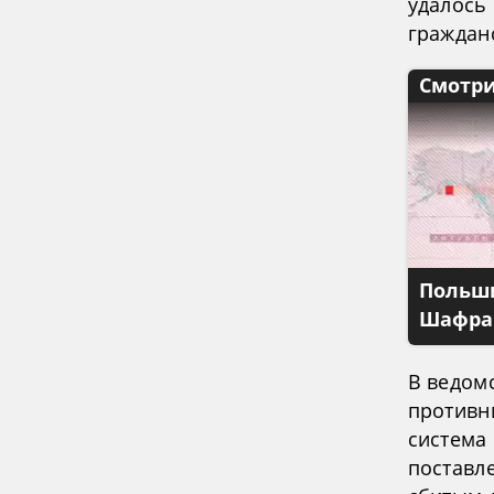
удалось
граждан
Смотри
Польши
Шафран
В ведом
противн
система
поставл