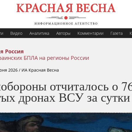
ти
Видео
Аналитика
Авторы
Комментарии
Газета
К
я Россия
раинских БПЛА на регионы России
юня 2026
/ ИА Красная Весна
обороны отчиталось о 7
тых дронах ВСУ за сутки