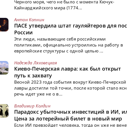
Черного моря, чего не было с момента Кючук-
Кайнарджийского мира (1774...
Антон Копнин
ПАСЕ утвердила штат гауляйтеров для пос
России
Эти люди, называющие себя российскими
политиками, официально устроились на работу в
европейские структуры с одной целью ...
Надежда Ляховецкая
Киево-Печерская лавра: как был открыт
путь к захвату
Весной 2023 года события вокруг Киево-Печерской
лавры достигли той точки, после которой стало ясн
речь идет уже не о в...
Владимир Колдин
Парадокс убыточных инвестиций в ИИ, и
Цена за лотерейный билет в новый мир
Если ИИ превзойдет человека, тогда он уже не вен