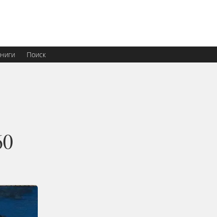
ниги
Поиск
60