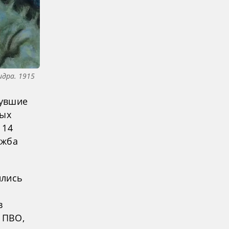
идра. 1915
нувшие
ных
 14
ужба
ились
в
 ПВО,