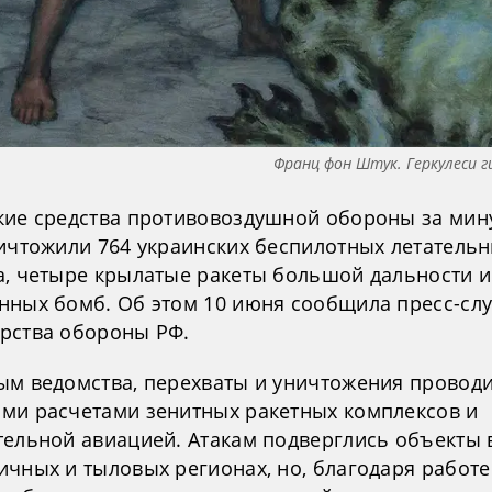
Франц фон Штук. Геркулеси г
кие средства противовоздушной обороны за ми
ничтожили 764 украинских беспилотных летатель
а, четыре крылатые ракеты большой дальности и
нных бомб. Об этом 10 июня сообщила пресс-сл
рства обороны РФ.
ым ведомства, перехваты и уничтожения провод
ми расчетами зенитных ракетных комплексов и
тельной авиацией. Атакам подверглись объекты 
ичных и тыловых регионах, но, благодаря работе