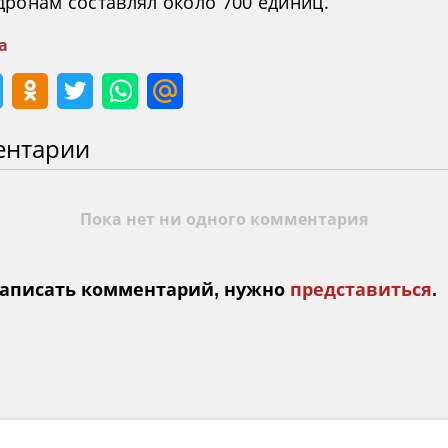
дронам составлял около 700 единиц.
а
ентарии
Пока нет ни одного комментария
аписать комментарий, нужно
представиться
.