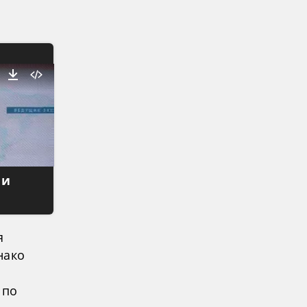
 и
я
нако
 по