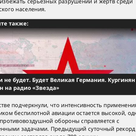
 избежать серьезных разрушений и жертв среди
ского населения.
те также:
 не будет. Будет Великая Германия. Кургинян
 на радио «Звезда»
стве подчеркнули, что интенсивность применени
иком беспилотной авиации остается высокой, од
 противовоздушной обороны справляется с
енными задачами. Предыдущий суточный рекорд