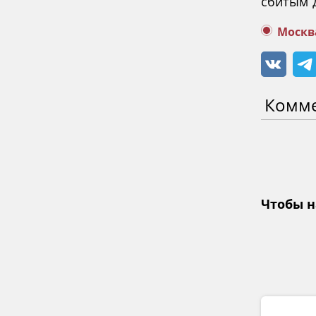
сбитым 
Москв
Комм
Чтобы н