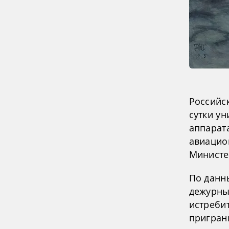
Российс
сутки у
аппарат
авиацио
Министе
По данн
дежурны
истреби
пригран