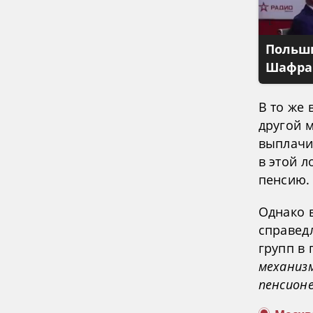
Польши
Шафран
В то же
другой 
выплачи
в этой л
пенсию.
Однако 
справед
групп в
механиз
пенсион