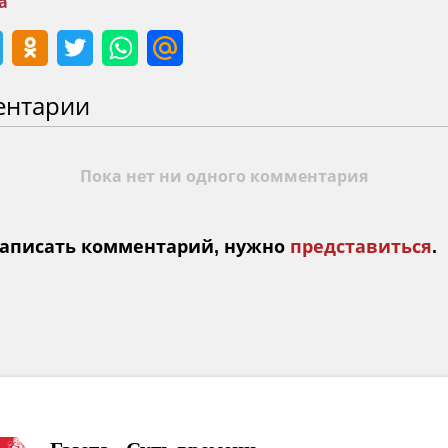
а
ентарии
Пока нет ни одного комментария
аписать комментарий, нужно
представиться
.