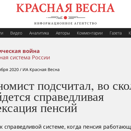
ти
Видео
Аналитика
Авторы
Комментарии
Газета
К
ическая война
ная система России
ября 2020
/ ИА Красная Весна
омист подсчитал, во ско
йдется справедливая
ексация пенсий
 к справедливой системе, когда пенсия работаю