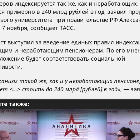
еров индексируется так же, как и неработающих,
я примерно в 240 млрд рублей в год, заявил пр
вого университета при правительстве РФ Алекса
 7 ноября, сообщает ТАСС.
ст выступил за введение единых правил индекса
щим и неработающим пенсионерам. По его мне
оложение будет соответствовать социальной
ливости.
ханизм такой же, как и у неработающих пенсионе
т <…> стоить до 240 млрд [рублей] в год»
, — за
те также: