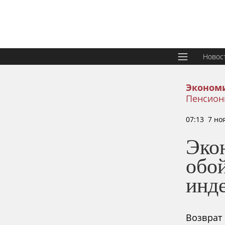
Новос
Эконом
Пенсион
07:13 7 но
Экон
обо
инд
Возврат