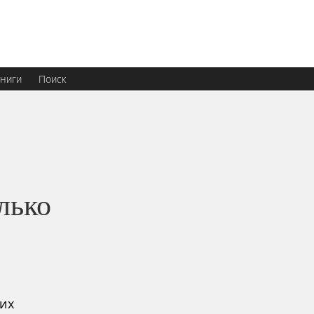
ниги
Поиск
лько
щих