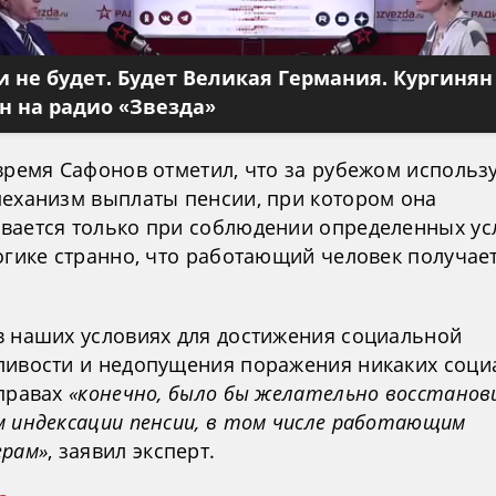
 не будет. Будет Великая Германия. Кургинян
 на радио «Звезда»
 время Сафонов отметил, что за рубежом использ
механизм выплаты пенсии, при котором она
вается только при соблюдении определенных ус
огике странно, что работающий человек получае
в наших условиях для достижения социальной
ливости и недопущения поражения никаких соц
 правах
«конечно, было бы желательно восстано
м индексации пенсии, в том числе работающим
ерам»
, заявил эксперт.