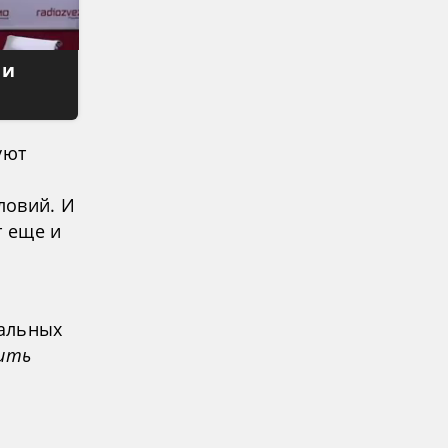
 и
уют
ловий. И
т еще и
иальных
вить