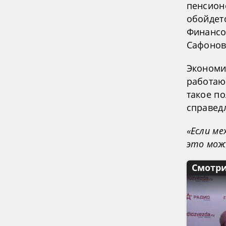
пенсион
обойдетс
Финансо
Сафонов
Экономи
работаю
такое п
справед
«Если ме
это може
Смотри