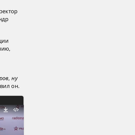
оректор
ндр
ции
нию,
ров, ну
явил он.