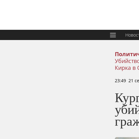
Новос
Политич
Убийств
Кирка в
23:49 21 с
Кур
убий
гра