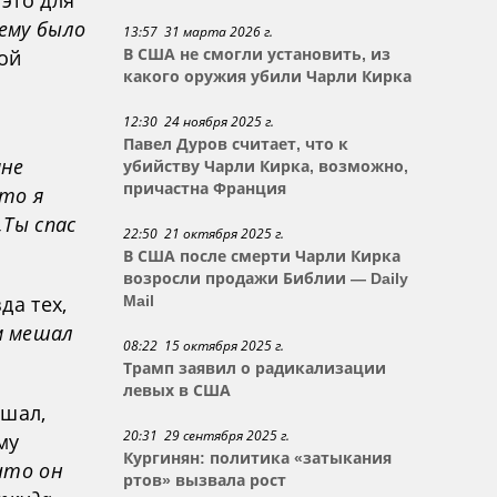
это для
 ему было
13:57 31 марта 2026 г.
ой
В США не смогли установить, из
какого оружия убили Чарли Кирка
12:30 24 ноября 2025 г.
Павел Дуров считает, что к
мне
убийству Чарли Кирка, возможно,
причастна Франция
что я
„Ты спас
22:50 21 октября 2025 г.
В США после смерти Чарли Кирка
возросли продажи Библии — Daily
да тех,
Mail
м мешал
08:22 15 октября 2025 г.
Трамп заявил о радикализации
левых в США
ешал,
20:31 29 сентября 2025 г.
му
Кургинян: политика «затыкания
что он
ртов» вызвала рост