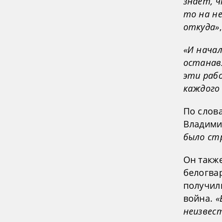
знает, 
то на не
откуда»
«И начал
останав
эти рабо
каждого
По слов
Владими
было стр
Он такж
белогвар
получил
война.
«
неизвес