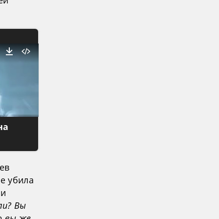
ей
на
ев
де убила
 и
ли? Вы
о вы же