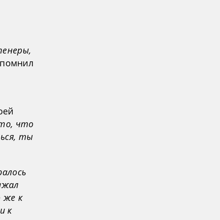
тенеры,
апомнил
оей
 то, что
ься, ты
ралось
ажал
 же к
и к