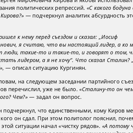
Сергея Мироновича Кирова и якобы использовал 
вания политических репрессий.
«С какого бодуна
 Кирова?»
— подчеркнул аналитик абсурдность эт
ришел к нему перед съездом и сказал: „Иосиф
нович, я считаю, что вы настоящий лидер, а ко 
 люди, такие-то и такие-то, и говорят о том, 
тать лидером, а я не хочу“. Что сказал Сталин? 
»
, — описал ситуацию Кургинян.
ловам, на следующем заседании партийного съез
ров перечислил, уже не было.
«Сталину-то он че
ого? Чем?»
— задал он вопрос.
н подчеркнул, что единственными, кому Киров м
 кого он сдал. При этом политолог пояснил, поче
 этой ситуации начал «чистку рядов».
«А потому 