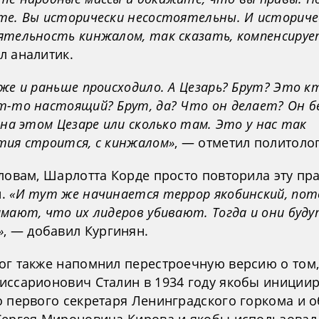
те. Вы исторически несостоятельны. И историче
ятельность кинжалом, так сказать, компенсируе
л аналитик.
же и раньше происходило. А Цезарь? Брут? Это кт
т-то настоящий? Брут, да? Что он делает? Он 
 на этом Цезаре или сколько там. Это у нас так
тия строится, с кинжалом»
, — отметил политолог
ловам, Шарлотта Корде просто повторила эту пра
и.
«И тут же начинается террор якобинский, по
мают, что их лидеров убивают. Тогда и они буд
»
, — добавил Кургинян.
ог также напомнил перестроечную версию о том,
иссарионович Сталин в 1934 году якобы иниции
о первого секретаря Ленинградского горкома и 