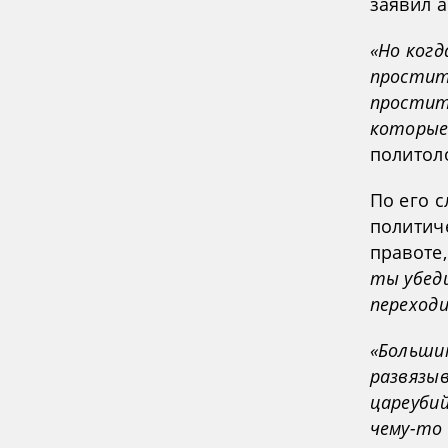
заявил а
«Но когд
проститу
простит
которые
политол
По его с
политиче
правоте,
ты убед
переход
«Больши
развязы
цареуби
чему-то 