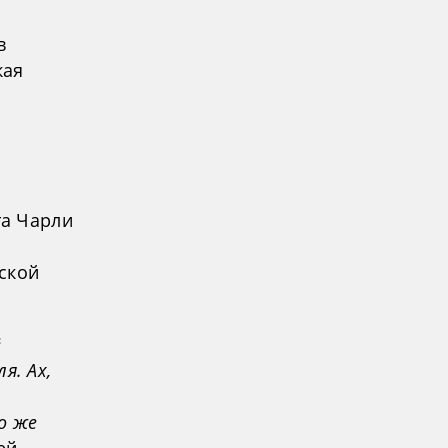
в
кая
и
та Чарли
ской
ё
я. Ах,
о же