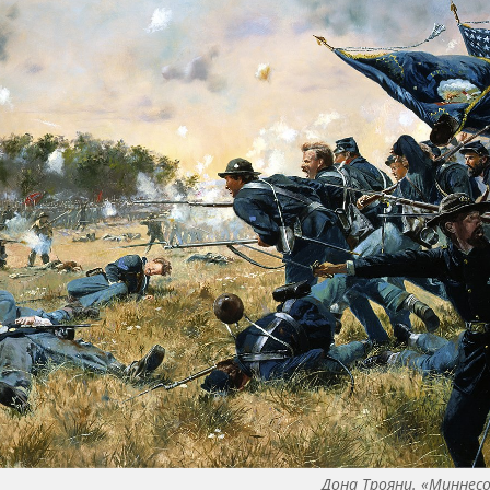
Дона Трояни. «Миннес