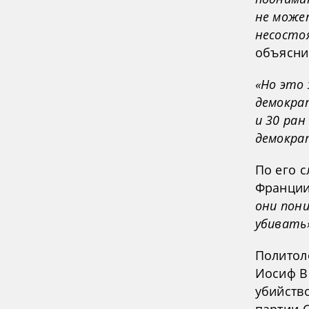
не може
несосто
объясни
«Но это 
демокра
и 30 ран
демокра
По его с
Франци
они пони
убивать
Политол
Иосиф В
убийств