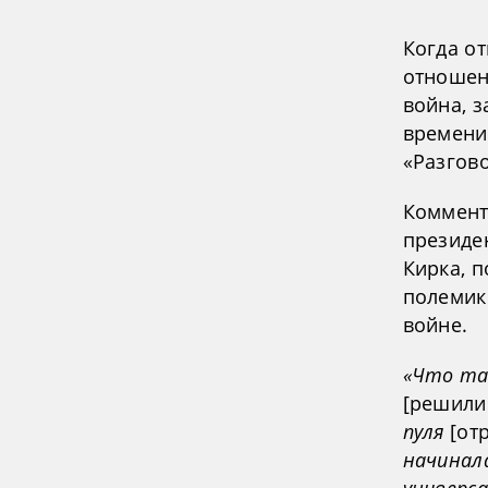
Когда от
отношен
война, з
времени
«Разгово
Коммент
президе
Кирка, п
полемик
войне.
«Что так
[решили
пуля
[от
начинала