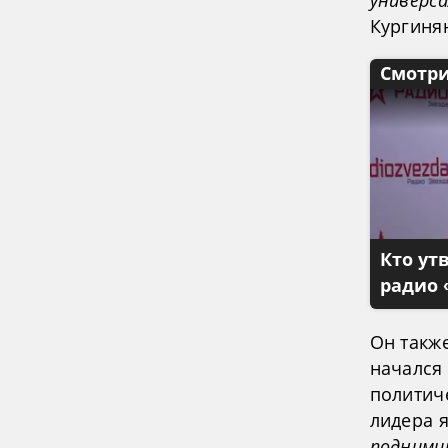
универс
Кургиня
Смотри
Кто ут
радио 
Он такж
начался 
политич
лидера 
подними