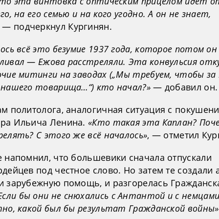
что эта винтовка с оптическим прицелом идет о
го, на его семью и на кого угодно. А он не знает,
, — подчеркнул Кургинян.
ось всё это безумие 1937 года, которое потом он
ливал — Ежова расстреляли. Эта конвульсия отку
чие митинги на заводах („Мы требуем, чтобы за 
 нашего товарища…“) кто начал?»
— добавил он.
ам политолога, аналогичная ситуация с покушен
ра Ильича Ленина.
«Кто такая эта Каплан? Поч
елять? С этого же всё началось»
, — отметил Кур
е напомнил, что большевики сначала отпускали
дейцев под честное слово. Но затем те создали
и зарубежную помощь, и разгорелась Гражданск
Если бы они не снюхались с Антантой и с немцами
тно, какой был бы результат Гражданской войны»