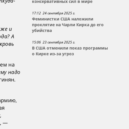
ткуда-
консервативных сил в мире
17:12 24 сентября 2025 г.
Феминистки США наложили
проклятие на Чарли Кирка до его
 же и
убийства
да? А
15:06 23 сентября 2025 г.
кровь
В США отменили показ программы
о Кирке из-за угроз
ием на
ему надо
гинян.
 армию,
ая
,
, —