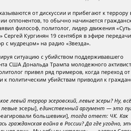
казываются от дискуссии и прибегают к террору 
ии оппонентов, то обычно начинается гражданс
аявил философ, политолог, лидер движения «Суть
» Сергей Кургинян 19 сентября в эфире передач
р с мудрецом» на радио «Звезда».
ируя ситуацию с убийством поддерживавшего
нта США Дональда Трампа молодежного активис
олитолог привел ряд примеров, когда переход от
и к политическим убийствам приводил к граждан
ое левый террор эсеровский, левые эсеры? Ну, вс
 левые эсеры],
единственный аргумент — это пул
реагировали большевики],
тогда ответ: ЧК. Как
сь гражданская война в России? Да где угодно, эт