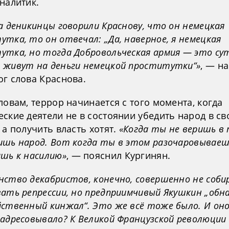
налитик.
а деникинцы говорили Краснову, что он немецкая
тка, то он отвечал: „Да, наверное, я немецкая
утка, но тогда Добровольческая армия — это су
 живут на деньги немецкой проститутки“»
, — н
ог слова Краснова.
ловам, террор начинается с того момента, когда
ские деятели не в состоянии убедить народ в св
 а получить власть хотят.
«Когда ты не веришь в
ишь народ. Вот когда ты в этом разочаровываеш
ишь к насилию»
, — пояснил Кургинян.
нство декабристов, конечно, совершенно не соби
вать репрессии, но предприимчивый Якушкин „обн
йственный кинжал“. Это же всё тоже было. И оно
адресовывало? К Великой Французской революции 