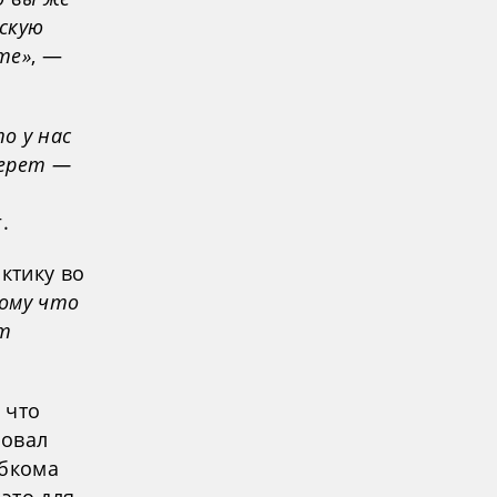
скую
те»
, —
о у нас
берет —
.
ктику во
тому что
ут
 что
ровал
обкома