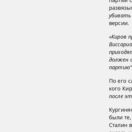
партии 
развязы
убивать
версии.
«Киров п
Виссарио
приходят
должен с
партию“
По его с
кого Ки
после эт
Кургиня
были те,
Сталин в