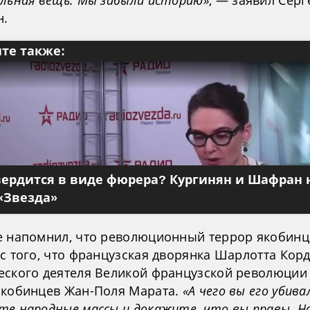
альная вещь. Мы забыли историю»
, — заявил Серг
н.
те также:
вердится в виде фюрера? Кургинян и Шафран 
«Звезда»
е напомнил, что революционный террор якобинц
с того, что французская дворянка Шарлотта Кор
еского деятеля Великой французской революции
якобинцев Жан-Поля Марата.
«А чего вы его убива
те народные массы и докажите, что вы правы. Н