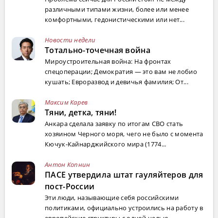
различными типами жизни, более или менее
комфортными, гедонистическими или нет...
Новости недели
Тотально-точечная война
Мироустроительная война: На фронтах
спецоперации; Демократия — это вам не лобио
кушать; Евроразвод и девичья фамилия; От...
Максим Карев
Тяни, детка, тяни!
Анкара сделала заявку по итогам СВО стать
хозяином Черного моря, чего не было с момента
Кючук-Кайнарджийского мира (1774...
Антон Копнин
ПАСЕ утвердила штат гауляйтеров для
пост-России
Эти люди, называющие себя российскими
политиками, официально устроились на работу в
европейские структуры с одной целью ...