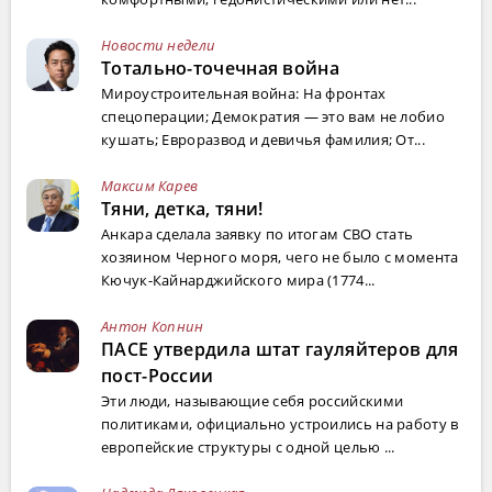
Новости недели
Тотально-точечная война
Мироустроительная война: На фронтах
спецоперации; Демократия — это вам не лобио
кушать; Евроразвод и девичья фамилия; От...
Максим Карев
Тяни, детка, тяни!
Анкара сделала заявку по итогам СВО стать
хозяином Черного моря, чего не было с момента
Кючук-Кайнарджийского мира (1774...
Антон Копнин
ПАСЕ утвердила штат гауляйтеров для
пост-России
Эти люди, называющие себя российскими
политиками, официально устроились на работу в
европейские структуры с одной целью ...