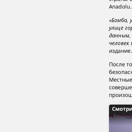
Anadolu.
«Бомба,
улице го
данным,
человек 
издание
После то
безопас
Местные
соверше
произош
Смотри