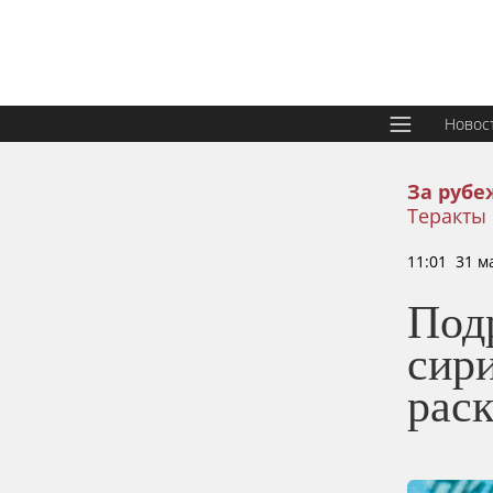
Новос
За рубе
Теракты 
11:01 31 м
Под
сири
рас