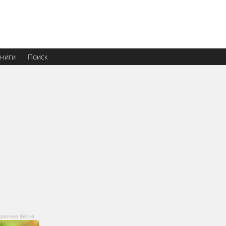
ниги
Поиск
расная Весна