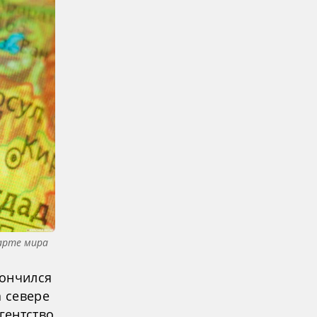
карте мира
кончился
а севере
гентство