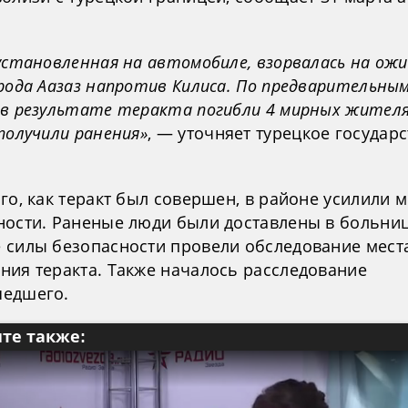
 установленная на автомобиле, взорвалась на ож
рода Аазаз напротив Килиса. По предварительны
 в результате теракта погибли 4 мирных жителя
получили ранения»
, — уточняет турецкое государ
.
го, как теракт был совершен, в районе усилили 
ности. Раненые люди были доставлены в больниц
 силы безопасности провели обследование мест
ния теракта. Также началось расследование
едшего.
те также: