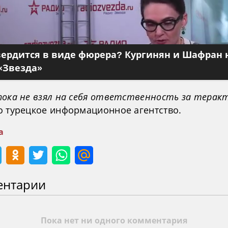
вердится в виде фюрера? Кургинян и Шафран 
«Звезда»
пока не взял на себя ответственность за терак
о турецкое информационное агентство.
а
ентарии
Пока нет ни одного комментария