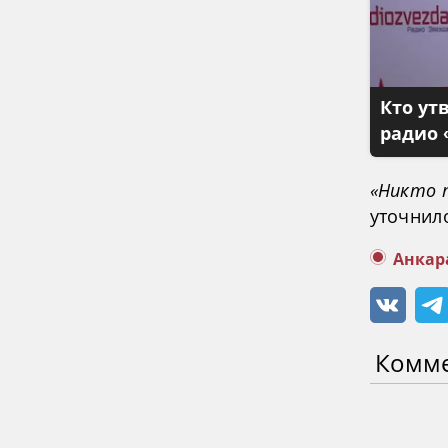
Кто ут
радио 
«Никто 
уточнил
Анкар
Комм