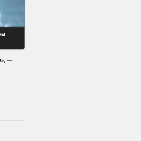
на
т»
, —