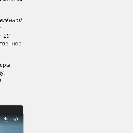
ивлённой
м
, 20
ственное
меры
у.
а