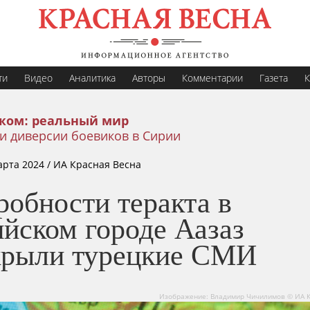
ти
Видео
Аналитика
Авторы
Комментарии
Газета
К
жом: реальный мир
и диверсии боевиков в Сирии
арта 2024
/ ИА Красная Весна
робности теракта в
йском городе Аазаз
крыли турецкие СМИ
Изображение: Владимир Чичилимов © ИА К