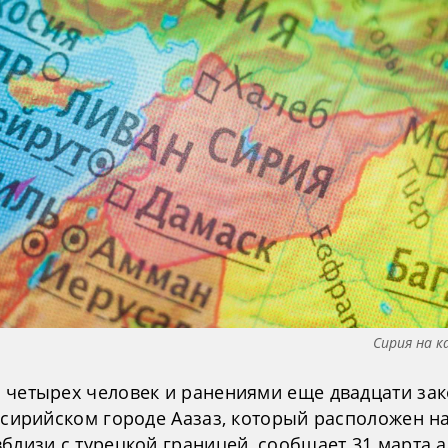
Сирия на 
 четырех человек и ранениями еще двадцати за
 сирийском городе Аазаз, который расположен н
близи с турецкой границей, сообщает 31 марта а