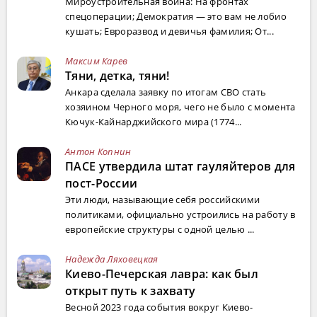
Мироустроительная война: На фронтах
спецоперации; Демократия — это вам не лобио
кушать; Евроразвод и девичья фамилия; От...
Максим Карев
Тяни, детка, тяни!
Анкара сделала заявку по итогам СВО стать
хозяином Черного моря, чего не было с момента
Кючук-Кайнарджийского мира (1774...
Антон Копнин
ПАСЕ утвердила штат гауляйтеров для
пост-России
Эти люди, называющие себя российскими
политиками, официально устроились на работу в
европейские структуры с одной целью ...
Надежда Ляховецкая
Киево-Печерская лавра: как был
открыт путь к захвату
Весной 2023 года события вокруг Киево-