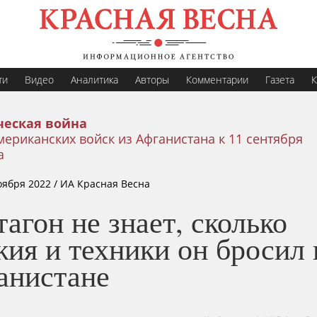
ти
Видео
Аналитика
Авторы
Комментарии
Газета
К
еская война
ериканских войск из Афганистана к 11 сентября
а
оября 2022
/ ИА Красная Весна
агон не знает, сколько
ия и техники он бросил 
анистане