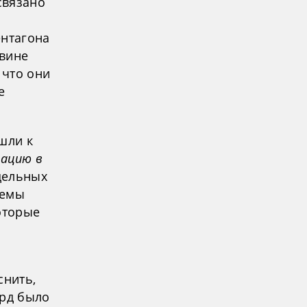
связано
ентагона
овине
 что они
е
шли к
мацию в
дельных
темы
оторые
снить,
лрд было