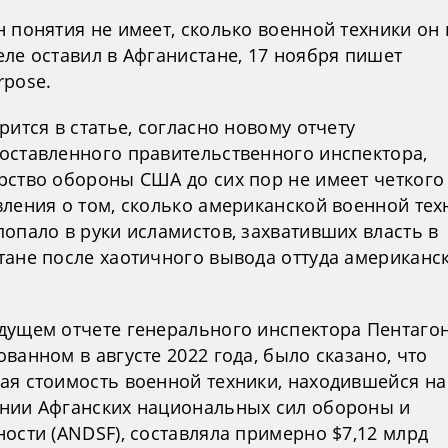
 понятия не имеет, сколько военной техники он 
еле оставил в Афганистане, 17 ноября пишет
rpose.
рится в статье, согласно новому отчету
оставленного правительственного инспектора,
рство обороны США до сих пор не имеет четкого
вления о том, сколько американской военной тех
опало в руки исламистов, захвативших власть в
тане после хаотичного вывода оттуда американс
дущем отчете генерального инспектора Пентагон
ванном в августе 2022 года, было сказано, что
ая стоимость военной техники, находившейся на
нии Афганских национальных сил обороны и
ости (ANDSF), составляла примерно $7,12 млрд