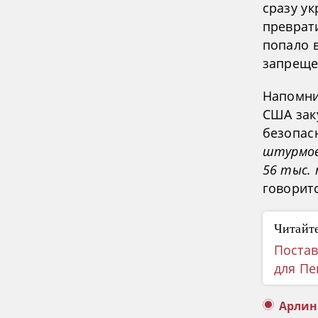
сразу у
преврати
попало в
запреще
Напомни
США зак
безопас
штурмовы
56 тыс.
говоритс
Читайте
Постав
для Пе
Арлин