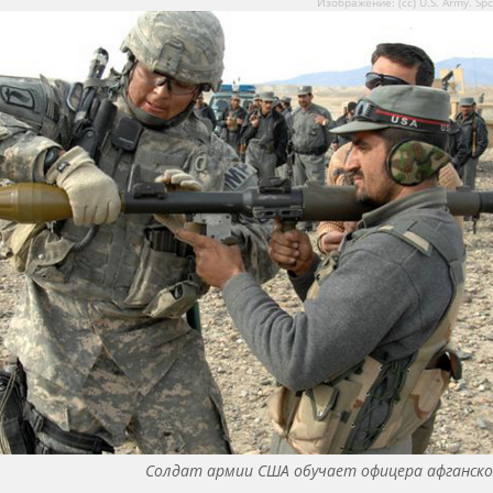
Изображение: (сс) U.S. Army. Spc
Солдат армии США обучает офицера афганско