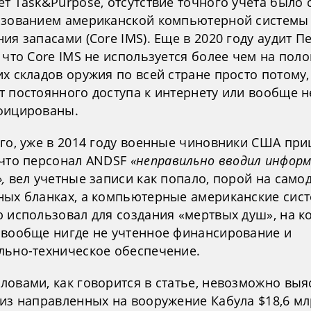
т Task&Purpose, отсутствие точного учета было 
ьзованием американской компьютерной системы
ия запасами (Core IMS). Еще в 2020 году аудит П
 что Core IMS не используется более чем на пол
х складов оружия по всей стране просто потому,
т постоянного доступа к интернету или вообще н
фицированы.
ого, уже в 2014 году военные чиновники США при
 что персонал ANDSF
«неправильно вводил инфор
»,
вел учетные записи как попало, порой на само
ных бланках, а компьютерные американские сис
ю использовал для создания «мертвых душ», на к
 вообще нигде не учтенное финансирование и
льно-техническое обеспечение.
ловами, как говорится в статье, невозможно выя
 из направленных на вооружение Кабула $18,6 м