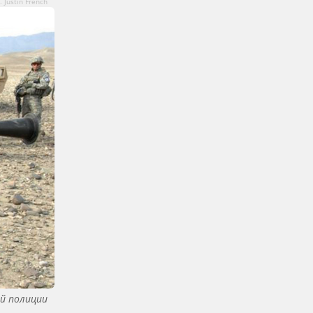
. Justin French
й полиции