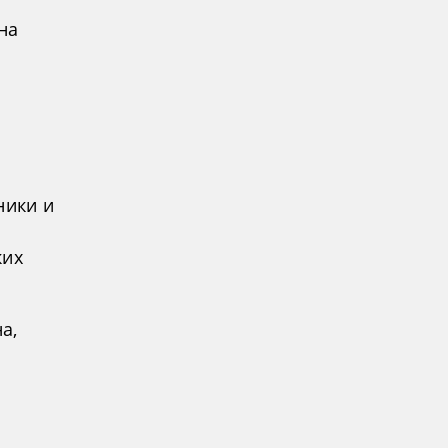
на
ники и
ких
а,