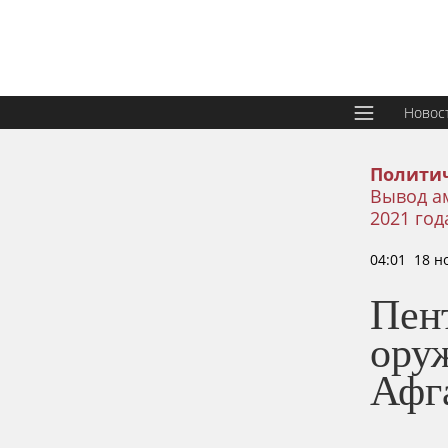
Новос
Политич
Вывод ам
2021 год
04:01 18 н
Пент
оруж
Афг