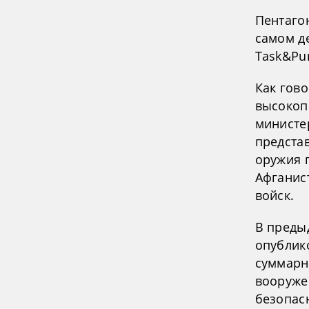
Пентагон
самом д
Task&Pu
Как гово
высокоп
министе
предста
оружия п
Афганис
войск.
В преды
опублико
суммарн
вооруже
безопасн