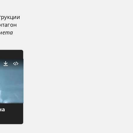
трукции
нтагон
учета
на