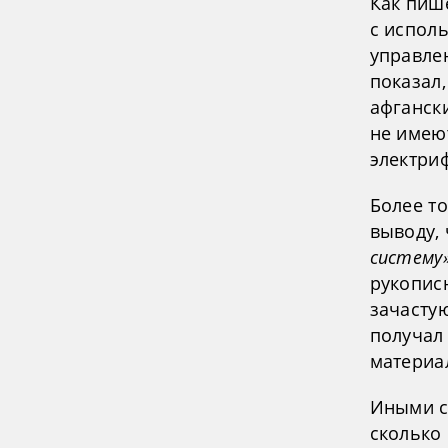
Как пише
с испол
управлен
показал,
афгански
не имею
электри
Более т
выводу,
систему
рукопис
зачасту
получал
материа
Иными с
сколько