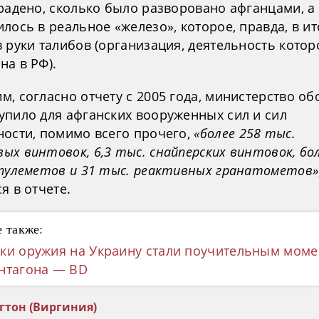
крадено, сколько было разворовано афганцами, а
лось в реальное «железо», которое, правда, в ит
 руки талибов (организация, деятельность котор
на в РФ).
м, согласно отчету с 2005 года, министерство о
упило для афганских вооруженных сил и сил
ности, помимо всего прочего,
«более 258 тыс.
х винтовок, 6,3 тыс. снайперских винтовок, бо
 пулеметов и 31 тыс. реактивных гранатометов»
я в отчете.
 также:
ки оружия на Украину стали поучительным мом
нтагона — BD
гтон (Виргиния)