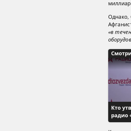
миллиар
Однако,
Афганис
«в тече
оборудов
Смотри
Кто ут
радио 