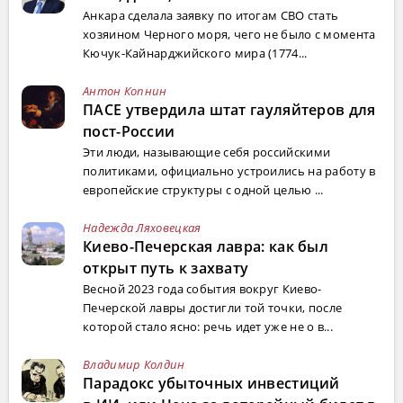
Анкара сделала заявку по итогам СВО стать
хозяином Черного моря, чего не было с момента
Кючук-Кайнарджийского мира (1774...
Антон Копнин
ПАСЕ утвердила штат гауляйтеров для
пост-России
Эти люди, называющие себя российскими
политиками, официально устроились на работу в
европейские структуры с одной целью ...
Надежда Ляховецкая
Киево-Печерская лавра: как был
открыт путь к захвату
Весной 2023 года события вокруг Киево-
Печерской лавры достигли той точки, после
которой стало ясно: речь идет уже не о в...
Владимир Колдин
Парадокс убыточных инвестиций