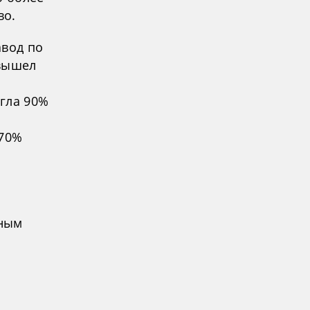
во.
авод по
 вышел
игла 90%
 70%
нным