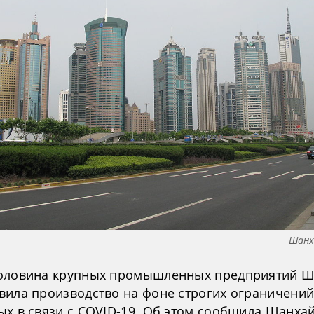
Шанх
оловина крупных промышленных предприятий Ш
вила производство на фоне строгих ограничений
ых в связи с COVID-19. Об этом сообщила Шанха