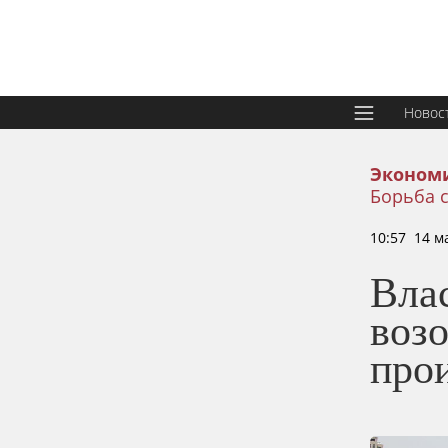
Новос
Эконом
Борьба с
10:57 14 м
Вла
воз
прои