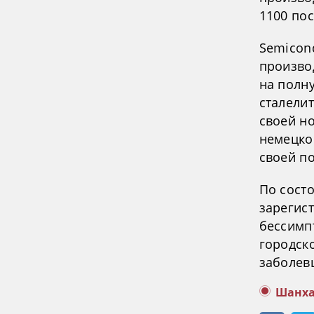
1100 по
Semicond
произво
на полн
сталелит
своей н
немецко
своей п
По сост
зарегис
бессимп
городск
заболев
Шанх