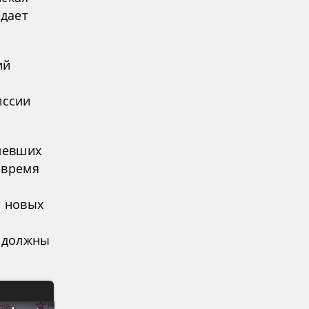
дает
ий
иссии
олевших
 время
а новых
ы должны