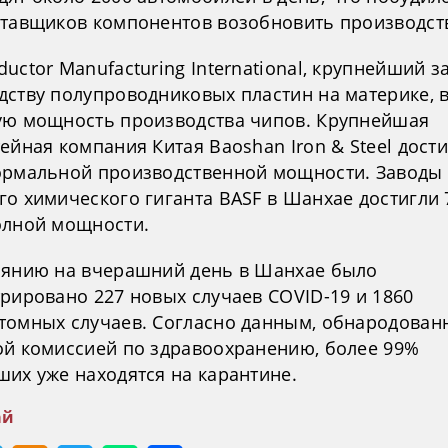
ставщиков компонентов возобновить производст
uctor Manufacturing International, крупнейший з
дству полупроводниковых пластин на материке,
ую мощность производства чипов. Крупнейшая
ейная компания Китая Baoshan Iron & Steel дост
ормальной производственной мощности. Заводы
го химического гиганта BASF в Шанхае достигли
олной мощности.
оянию на вчерашний день в Шанхае было
трировано 227 новых случаев COVID-19 и 1860
томных случаев. Согласно данным, обнародова
ой комиссией по здравоохранению, более 99%
ших уже находятся на карантине.
ай