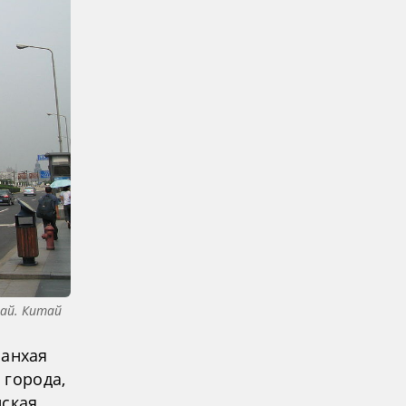
ай. Китай
анхая
 города,
йская