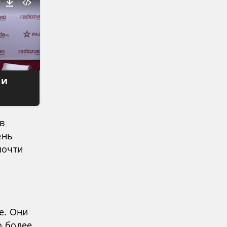
 и
в
ень
почти
е. Они
о более