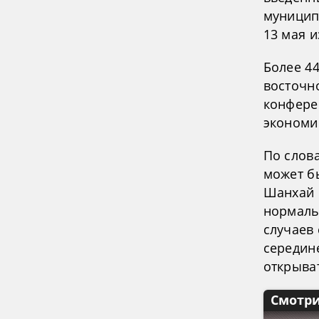
муницип
13 мая и
Более 4
восточно
конфере
экономи
По слов
может б
Шанхай 
нормаль
случаев 
середин
открыва
Смотри