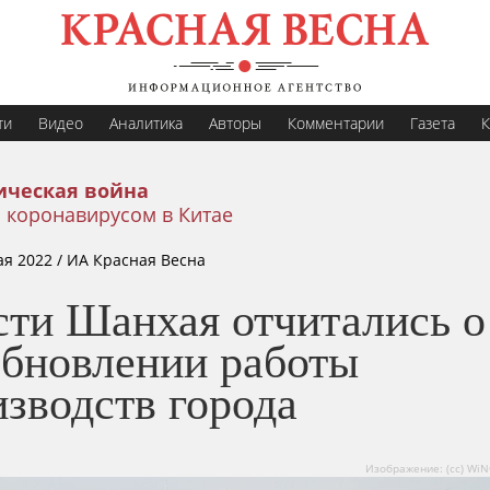
ти
Видео
Аналитика
Авторы
Комментарии
Газета
К
ическая война
 коронавирусом в Китае
ая 2022
/ ИА Красная Весна
сти Шанхая отчитались о
обновлении работы
зводств города
Изображение: (сс) WiN