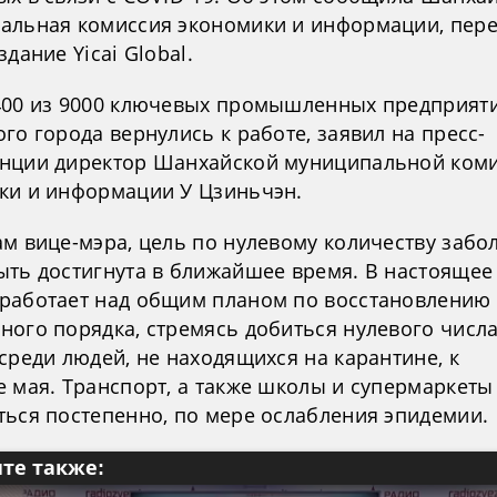
альная комиссия экономики и информации, пере
здание Yicai Global.
400 из 9000 ключевых промышленных предприят
го города вернулись к работе, заявил на пресс-
нции директор Шанхайской муниципальной ком
ки и информации У Цзиньчэн.
ам вице-мэра, цель по нулевому количеству заб
ыть достигнута в ближайшее время. В настоящее
работает над общим планом по восстановлению
ного порядка, стремясь добиться нулевого числ
среди людей, не находящихся на карантине, к
е мая. Транспорт, а также школы и супермаркет
ться постепенно, по мере ослабления эпидемии.
те также: