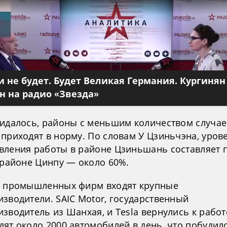
 не будет. Будет Великая Германия. Кургинян
 на радио «Звезда»
жидалось, районы с меньшим количеством случае
 приходят в норму. По словам У Цзиньчэна, уров
вления работы в районе Цзиньшань составляет 
 районе Цинпу — около 60%.
у промышленных фирм входят крупные
зводители. SAIC Motor, государственный
зводитель из Шанхая, и Tesla вернулись к работ
дят около 2000 автомобилей в день, что побудил