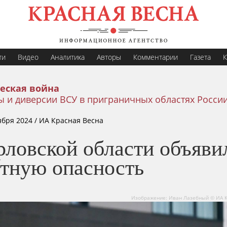
ти
Видео
Аналитика
Авторы
Комментарии
Газета
К
еская война
 и диверсии ВСУ в приграничных областях Росси
ября 2024
/ ИА Красная Весна
рловской области объяви
етную опасность
Изображение: Иван Лазебный © ИА К