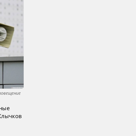
повещение
тные
 Клычков