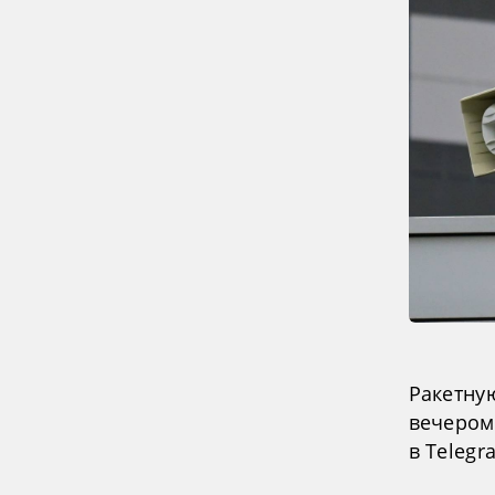
Ракетну
вечером
в Telegr