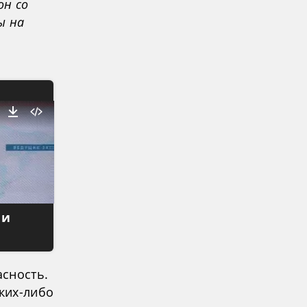
он со
ы на
 и
сность.
аких-либо