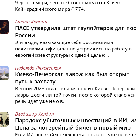
Черного моря, чего не было с момента Кючук-
Кайнарджийского мира (1774...
Антон Копнин
ПАСЕ утвердила штат гауляйтеров для пос
России
Эти люди, называющие себя российскими
политиками, официально устроились на работу в
европейские структуры с одной целью ...
Надежда Ляховецкая
Киево-Печерская лавра: как был открыт
путь к захвату
Весной 2023 года события вокруг Киево-Печерской
лавры достигли той точки, после которой стало ясн
речь идет уже не о в...
Владимир Колдин
Парадокс убыточных инвестиций в ИИ, и
Цена за лотерейный билет в новый мир
Если ИИ превзойдет человека, тогда он уже не вен