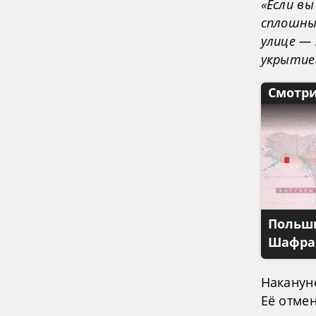
«Если вы
сплошным
улице —
укрытие
Смотри
Польши
Шафран
Наканун
Её отмен