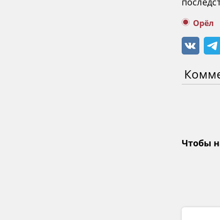
последст
Орёл
Комм
Чтобы н