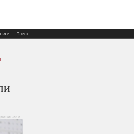
ниги
Поиск
и
ли
расная Весна