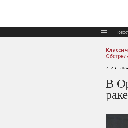
Новос
Классич
Обстрелы
21:43 5 но
В О
рак