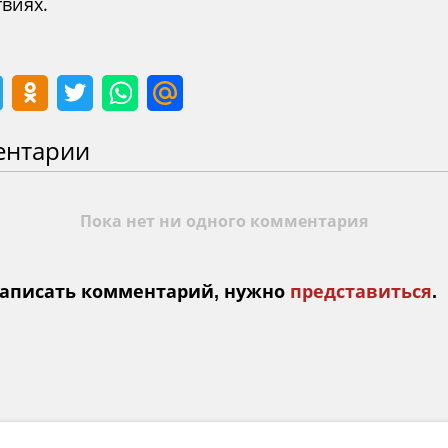
виях.
ентарии
Пока нет ни одного комментария
аписать комментарий, нужно
представиться
.