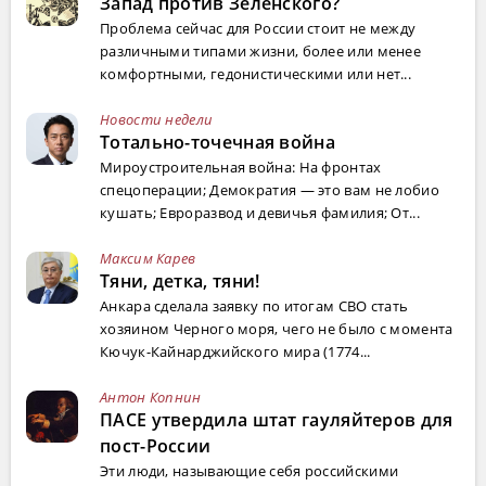
Запад против Зеленского?
Проблема сейчас для России стоит не между
различными типами жизни, более или менее
комфортными, гедонистическими или нет...
Новости недели
Тотально-точечная война
Мироустроительная война: На фронтах
спецоперации; Демократия — это вам не лобио
кушать; Евроразвод и девичья фамилия; От...
Максим Карев
Тяни, детка, тяни!
Анкара сделала заявку по итогам СВО стать
хозяином Черного моря, чего не было с момента
Кючук-Кайнарджийского мира (1774...
Антон Копнин
ПАСЕ утвердила штат гауляйтеров для
пост-России
Эти люди, называющие себя российскими