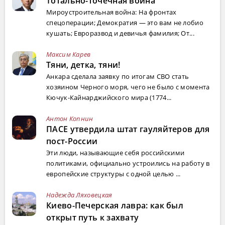
Тотально-точечная война
Мироустроительная война: На фронтах
спецоперации; Демократия — это вам не лобио
кушать; Евроразвод и девичья фамилия; От...
Максим Карев
Тяни, детка, тяни!
Анкара сделала заявку по итогам СВО стать
хозяином Черного моря, чего не было с момента
Кючук-Кайнарджийского мира (1774...
Антон Копнин
ПАСЕ утвердила штат гауляйтеров для
пост-России
Эти люди, называющие себя российскими
политиками, официально устроились на работу в
европейские структуры с одной целью ...
Надежда Ляховецкая
Киево-Печерская лавра: как был
открыт путь к захвату