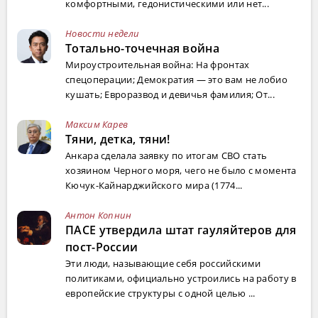
комфортными, гедонистическими или нет...
Новости недели
Тотально-точечная война
Мироустроительная война: На фронтах
спецоперации; Демократия — это вам не лобио
кушать; Евроразвод и девичья фамилия; От...
Максим Карев
Тяни, детка, тяни!
Анкара сделала заявку по итогам СВО стать
хозяином Черного моря, чего не было с момента
Кючук-Кайнарджийского мира (1774...
Антон Копнин
ПАСЕ утвердила штат гауляйтеров для
пост-России
Эти люди, называющие себя российскими
политиками, официально устроились на работу в
европейские структуры с одной целью ...