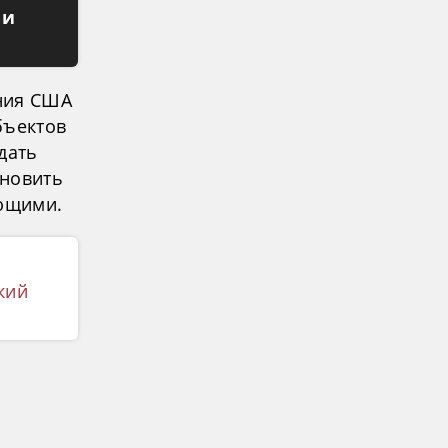
 и
ния США
бъектов
дать
ановить
ующими.
кий