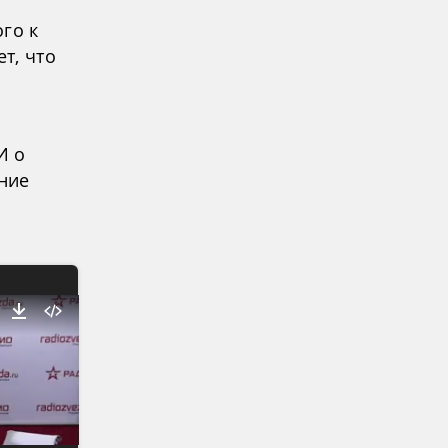
го к
т, что
И о
ние