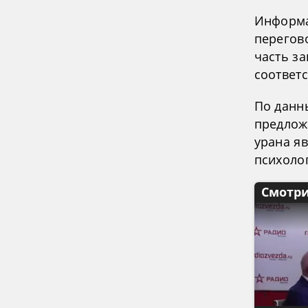
Информа
перегов
часть з
соответ
По данн
предлож
урана я
психоло
Смотри