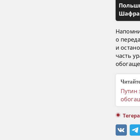
Польши
Шафран
Напомни
о перед
и остан
часть ур
обогаще
Читайте
Путин 
обога
Тегер