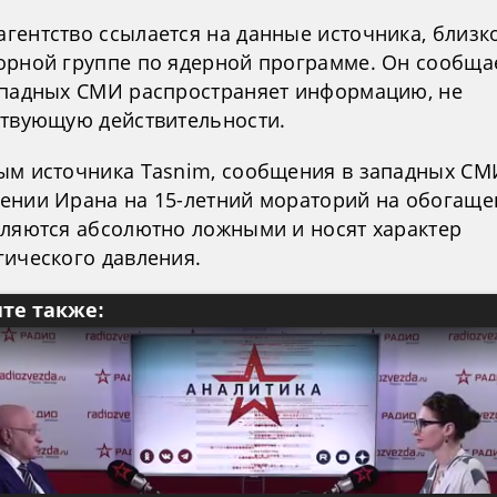
гентство ссылается на данные источника, близко
орной группе по ядерной программе. Он сообщае
ападных СМИ распространяет информацию, не
ствующую действительности.
ым источника Tasnim, сообщения в западных СМ
ении Ирана на 15-летний мораторий на обогаще
вляются абсолютно ложными и носят характер
гического давления.
те также: