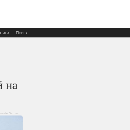
ниги
Поиск
й на
ossein Ostovar