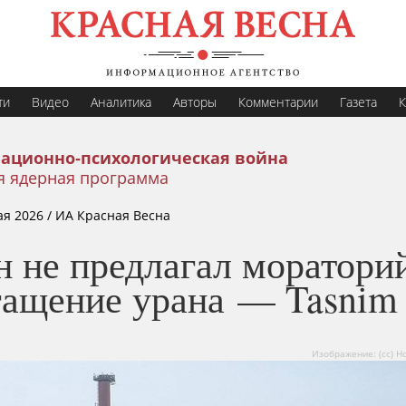
ти
Видео
Аналитика
Авторы
Комментарии
Газета
К
ационно-психологическая война
я ядерная программа
ая 2026
/ ИА Красная Весна
 не предлагал моратори
гащение урана — Tasnim
Изображение: (сс) H