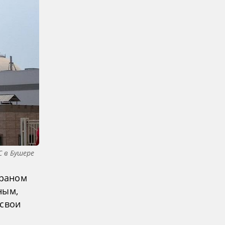
С в Бушере
Ираном
ным,
 свои