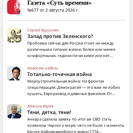
Газета «Суть времени»
№677 от 2 августа 2026 г.
Сергей Кургинян
Запад против Зеленского?
Проблема сейчас для России стоит не между
различными типами жизни, более или менее
комфортными, гедонистическими или нет...
Новости недели
Тотально-точечная война
Мироустроительная война: На фронтах
спецоперации; Демократия — это вам не лобио
кушать; Евроразвод и девичья фамилия; От...
Максим Карев
Тяни, детка, тяни!
Анкара сделала заявку по итогам СВО стать
хозяином Черного моря, чего не было с момента
Кючук-Кайнарджийского мира (1774...