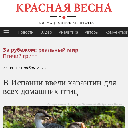
Новости
Видео
Аналитика
Авторы
Комментар
За рубежом: реальный мир
Птичий грипп
23:04 17 ноября 2025
В Испании ввели карантин для
всех домашних птиц
Изображение: Григорий Фадеев © ИА Красная Весна