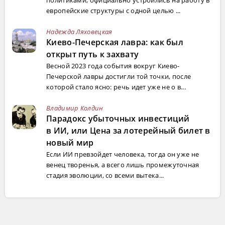
политиками, официально устроились на работу в
европейские структуры с одной целью ...
Надежда Ляховецкая
Киево-Печерская лавра: как был
открыт путь к захвату
Весной 2023 года события вокруг Киево-
Печерской лавры достигли той точки, после
которой стало ясно: речь идет уже не о в...
Владимир Колдин
Парадокс убыточных инвестиций
в ИИ, или Цена за лотерейный билет в
новый мир
Если ИИ превзойдет человека, тогда он уже не
венец творенья, а всего лишь промежуточная
стадия эволюции, со всеми вытека...