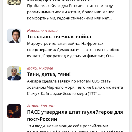
Проблема сейчас для России стоит не между
различными типами жизни, более или менее
комфортными, гедонистическими или нет...
Новости недели
Тотально-точечная война
Мироустроительная война: На фронтах
спецоперации; Демократия — это вам не лобио
кушать; Евроразвод и девичья фамилия; От...
Максим Карев
Тяни, детка, тяни!
Анкара сделала заявку по итогам СВО стать
хозяином Черного моря, чего не было с момента
Кючук-Кайнарджийского мира (1774...
Антон Копнин
ПАСЕ утвердила штат гауляйтеров для
пост-России
Эти люди, называющие себя российскими