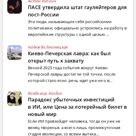
Антон Копнин
ПАСЕ утвердила штат гауляйтеров для
пост-России
Эти люди, называющие себя российскими
политиками, официально устроились на работу в
европейские структуры с одной целью ...
Надежда Ляховецкая
Киево-Печерская лавра: как был
открыт путь к захвату
Весной 2023 года события вокруг Киево-
Печерской лавры достигли той точки, после
которой стало ясно: речь идет уже не о в...
Владимир Колдин
Парадокс убыточных инвестиций
в ИИ, или Цена за лотерейный билет в
новый мир
Если ИИ превзойдет человека, тогда он уже не
венец творенья, а всего лишь промежуточная
стадия эволюции, со всеми вытека...