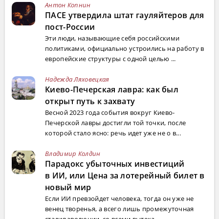
Антон Копнин
ПАСЕ утвердила штат гауляйтеров для
пост-России
Эти люди, называющие себя российскими
политиками, официально устроились на работу в
европейские структуры с одной целью ...
Надежда Ляховецкая
Киево-Печерская лавра: как был
открыт путь к захвату
Весной 2023 года события вокруг Киево-
Печерской лавры достигли той точки, после
которой стало ясно: речь идет уже не о в...
Владимир Колдин
Парадокс убыточных инвестиций
в ИИ, или Цена за лотерейный билет в
новый мир
Если ИИ превзойдет человека, тогда он уже не
венец творенья, а всего лишь промежуточная
стадия эволюции, со всеми вытека...