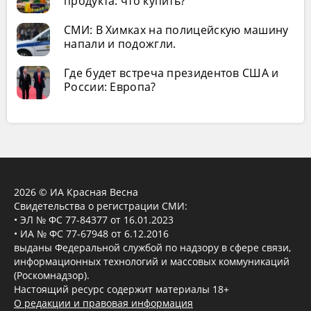
продукта: что купить?
СМИ: В Химках на полицейскую машину
напали и подожгли.
Где будет встреча президентов США и
России: Европа?
2026 © ИА Красная Весна
Свидетельства о регистрации СМИ:
• ЭЛ № ФС 77-84377 от 16.01.2023
• ИА № ФС 77-67948 от 6.12.2016
выданы Федеральной службой по надзору в сфере связи,
информационных технологий и массовых коммуникаций
(Роскомнадзор).
Настоящий ресурс содержит материалы 18+
О редакции и правовая информация