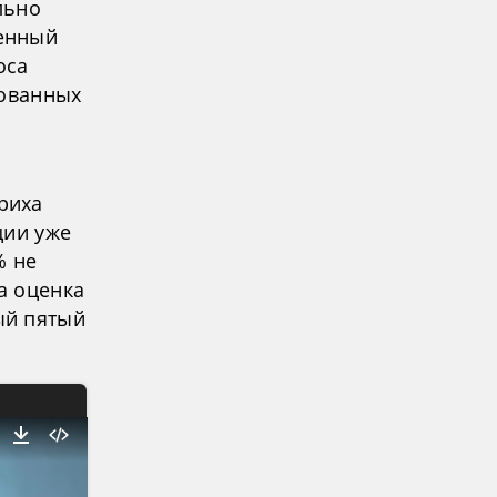
льно
енный
оса
кованных
риха
ции уже
% не
а оценка
ый пятый