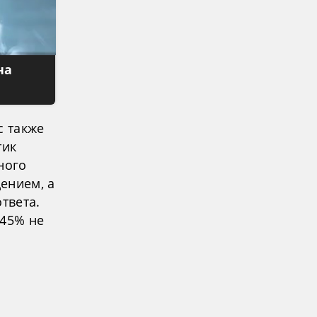
на
с также
тик
ного
ением, а
твета.
 45% не