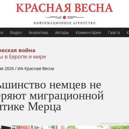
ти
Видео
Аналитика
Авторы
Комментарии
Газета
К
еская война
ы в Европе и мире
ая 2026
/ ИА Красная Весна
ьшинство немцев не
еряют миграционной
итике Мерца
Изображение: (cc) 