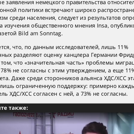
е заявления немецкого правительства относите
онной политики встречают широко распростран
зм среди населения, следует из результатов опр
та изучения общественного мнения Insa, опубли
азетой Bild am Sonntag.
тся, что, по данным исследователей, лишь 11%
ных разделяют оценку канцлера Германии Фрид
 том, что «значительная часть» проблемы мигра
 78% не согласны с этим утверждением, а еще 11
ета. Даже среди сторонников альянса ХДС/ХСС эт
 лишь ограниченную поддержку: примерно кажд
ль ХДС/ХСС согласен с ней, а 73% не согласны.
те также: