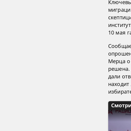
Ключевы
миграци
скептици
институ
10 мая г
Сообщае
опрошен
Мерца о
решена.
дали отв
находит
избирате
Смотри