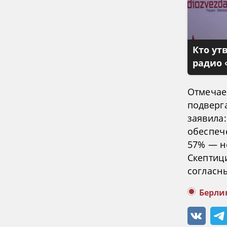
Кто ут
радио 
Отмечае
подверг
заявила
обеспеч
57% — не
Скептиц
согласны
Берли