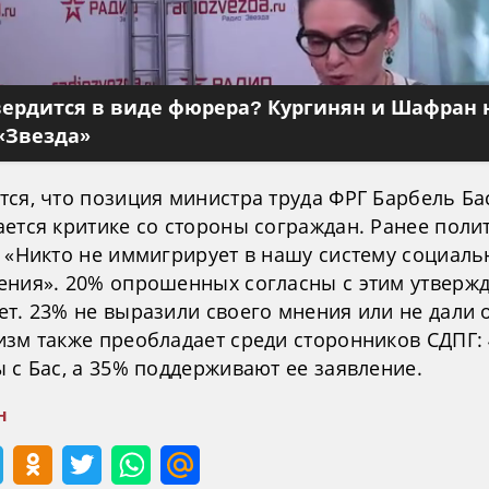
вердится в виде фюрера? Кургинян и Шафран 
«Звезда»
тся, что позиция министра труда ФРГ Барбель Ба
ается критике со стороны сограждан. Ранее поли
: «Никто не иммигрирует в нашу систему социаль
ения». 20% опрошенных согласны с этим утвержд
т. 23% не выразили своего мнения или не дали о
изм также преобладает среди сторонников СДПГ:
 с Бас, а 35% поддерживают ее заявление.
н