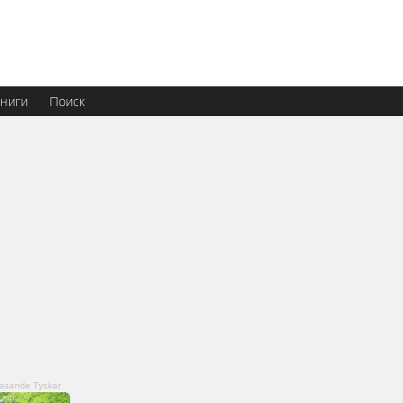
ниги
Поиск
Rasande Tyskar