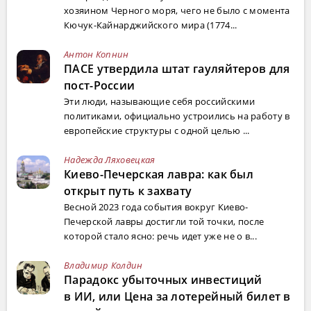
хозяином Черного моря, чего не было с момента
Кючук-Кайнарджийского мира (1774...
Антон Копнин
ПАСЕ утвердила штат гауляйтеров для
пост-России
Эти люди, называющие себя российскими
политиками, официально устроились на работу в
европейские структуры с одной целью ...
Надежда Ляховецкая
Киево-Печерская лавра: как был
открыт путь к захвату
Весной 2023 года события вокруг Киево-
Печерской лавры достигли той точки, после
которой стало ясно: речь идет уже не о в...
Владимир Колдин
Парадокс убыточных инвестиций
в ИИ, или Цена за лотерейный билет в