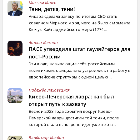
Максим Карев
Тяни, детка, тяни!
Анкара сделала заявку по итогам СВО стать
хозяином Черного моря, чего не было с момента
Кючук-Кайнарджийского мира (1774...
Антон Копнин
ПАСЕ утвердила штат гауляйтеров для
пост-России
Эти люди, называющие себя российскими
политиками, официально устроились на работу в
европейские структуры с одной целью ...
Надежда Ляховецкая
Киево-Печерская лавра: как был
открыт путь к захвату
Весной 2023 года события вокруг Киево-
Печерской лавры достигли той точки, после
которой стало ясно: речь идет уже не о в...
Владимир Колдин