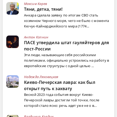
Максим Карев
Тяни, детка, тяни!
Анкара сделала заявку по итогам СВО стать
хозяином Черного моря, чего не было с момента
Кючук-Кайнарджийского мира (1774...
Антон Копнин
ПАСЕ утвердила штат гауляйтеров для
пост-России
Эти люди, называющие себя российскими
политиками, официально устроились на работу в
европейские структуры с одной целью ...
Надежда Ляховецкая
Киево-Печерская лавра: как был
открыт путь к захвату
Весной 2023 года события вокруг Киево-
Печерской лавры достигли той точки, после
которой стало ясно: речь идет уже не о в...
Владимир Колдин