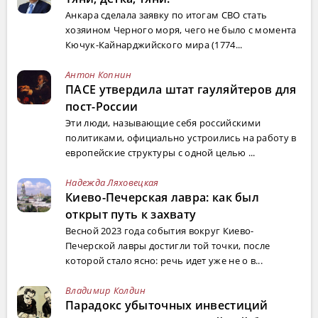
Анкара сделала заявку по итогам СВО стать
хозяином Черного моря, чего не было с момента
Кючук-Кайнарджийского мира (1774...
Антон Копнин
ПАСЕ утвердила штат гауляйтеров для
пост-России
Эти люди, называющие себя российскими
политиками, официально устроились на работу в
европейские структуры с одной целью ...
Надежда Ляховецкая
Киево-Печерская лавра: как был
открыт путь к захвату
Весной 2023 года события вокруг Киево-
Печерской лавры достигли той точки, после
которой стало ясно: речь идет уже не о в...
Владимир Колдин
Парадокс убыточных инвестиций