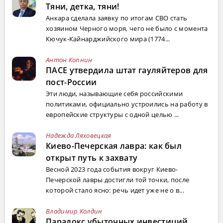
Тяни, детка, тяни!
Анкара сделала заявку по итогам СВО стать
хозяином Черного моря, чего не было с момента
Кючук-Кайнарджийского мира (1774...
Антон Копнин
ПАСЕ утвердила штат гауляйтеров для
пост-России
Эти люди, называющие себя российскими
политиками, официально устроились на работу в
европейские структуры с одной целью ...
Надежда Ляховецкая
Киево-Печерская лавра: как был
открыт путь к захвату
Весной 2023 года события вокруг Киево-
Печерской лавры достигли той точки, после
которой стало ясно: речь идет уже не о в...
Владимир Колдин
Парадокс убыточных инвестиций