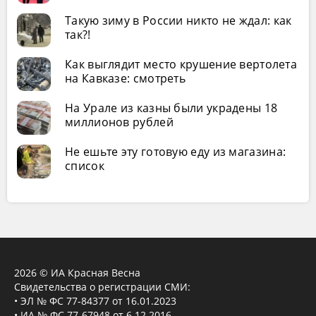
Такую зиму в России никто не ждал: как
так?!
Как выглядит место крушение вертолета
на Кавказе: смотреть
На Урале из казны были украдены 18
миллионов рублей
Не ешьте эту готовую еду из магазина:
список
2026 © ИА Красная Весна
Свидетельства о регистрации СМИ:
• ЭЛ № ФС 77-84377 от 16.01.2023
• ИА № ФС 77-67948 от 6.12.2016