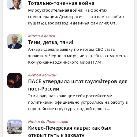
Тотально-точечная война
Мироустроительная война: На фронтах
спецоперации; Демократия — это вам не лобио
кушать; Евроразвод и девичья фамилия; От...
Максим Карев
Тяни, детка, тяни!
Анкара сделала заявку по итогам СВО стать
хозяином Черного моря, чего не было с момента
Кючук-Кайнарджийского мира (1774...
Антон Копнин
ПАСЕ утвердила штат гауляйтеров для
пост-России
Эти люди, называющие себя российскими
политиками, официально устроились на работу в
европейские структуры с одной целью ...
Надежда Ляховецкая
Киево-Печерская лавра: как был
открыт путь к захвату