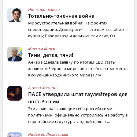
Новости недели
Тотально-точечная война
Мироустроительная война: На фронтах
спецоперации; Демократия — это вам не лобио
кушать; Евроразвод и девичья фамилия; От...
Максим Карев
Тяни, детка, тяни!
Анкара сделала заявку по итогам СВО стать
хозяином Черного моря, чего не было с момента
Кючук-Кайнарджийского мира (1774...
Антон Копнин
ПАСЕ утвердила штат гауляйтеров для
пост-России
Эти люди, называющие себя российскими
политиками, официально устроились на работу в
европейские структуры с одной целью ...
Надежда Ляховецкая