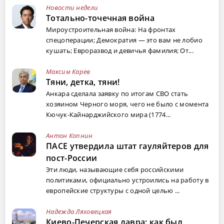
Новости недели
Тотально-точечная война
Мироустроительная война: На фронтах
спецоперации; Демократия — это вам не лобио
кушать; Евроразвод и девичья фамилия; От...
Максим Карев
Тяни, детка, тяни!
Анкара сделала заявку по итогам СВО стать
хозяином Черного моря, чего не было с момента
Кючук-Кайнарджийского мира (1774...
Антон Копнин
ПАСЕ утвердила штат гауляйтеров для
пост-России
Эти люди, называющие себя российскими
политиками, официально устроились на работу в
европейские структуры с одной целью ...
Надежда Ляховецкая
Киево-Печерская лавра: как был