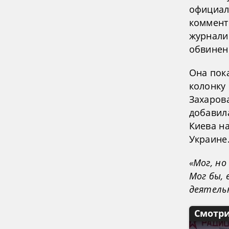
официал
коммент
журналис
обвинен
Она пока
колонку 
Захаров
добавила
Киева н
Украине
«Мог, но
Мог бы, 
деятель
Смотри