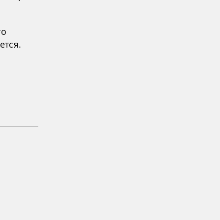
то
ется.