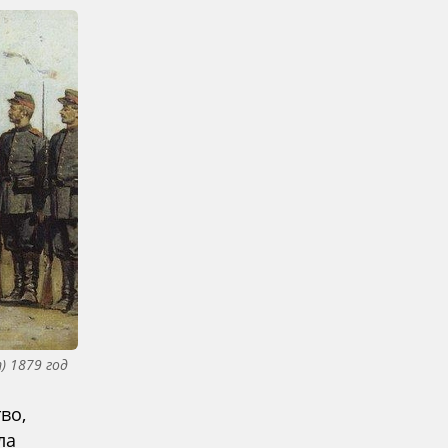
) 1879 год
во,
ла