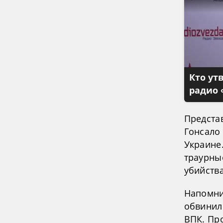
Кто ут
радио 
Предста
Гонсало
Украине
траурные
убийства
Напомни
обвинил
ВПК. Про