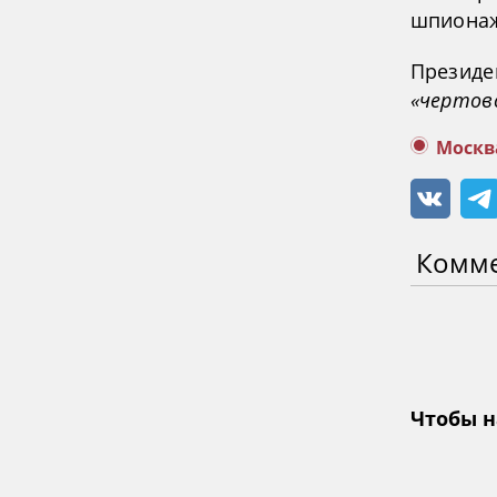
шпионаж
Президе
«чертов
Москв
Комм
Чтобы н