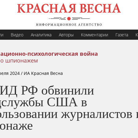
ти
Видео
Аналитика
Авторы
Комментарии
Газета
К
ационно-психологическая война
со шпионажем
реля 2024
/ ИА Красная Весна
ИД РФ обвинили
цслужбы США в
ользовании журналистов 
онаже