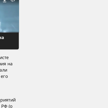
на
исте
ния на
вали
 его
приятий
 РФ (о