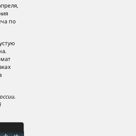
преля,
ния
ича по
пустую
ча.
омат
аках
а
оссии.
й