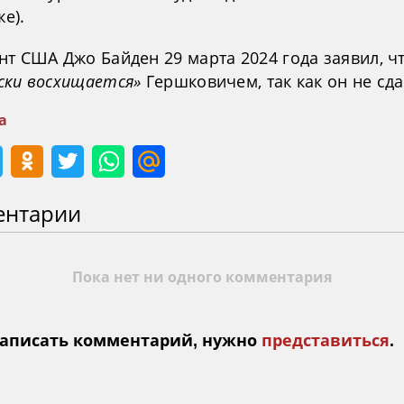
е).
нт США Джо Байден 29 марта 2024 года заявил, ч
ски восхищается»
Гершковичем, так как он не сда
а
ентарии
Пока нет ни одного комментария
аписать комментарий, нужно
представиться
.