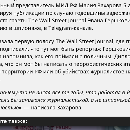
ьный представитель МИД РФ Мария Захарова 5 а
ируя публикации по случаю годовщины задержа
та газеты The Wall Street Journal Эвана Гершков
ию в шпионаже, в Telegram-канале.
зала первую полосу The Wall Street Journal, где 
подписали, что тут мог быть репортаж Гершкови
а напомнила, как его поймали с поличным. Дипл
, что он мог бы написать о террористических ат
а территории РФ или об убийствах журналистов н
.
 почему-то не писал все те годы, что работал в Р
если бы занимался журналистикой, а не шпионско
ностью»
, — написала Захарова.
те также: