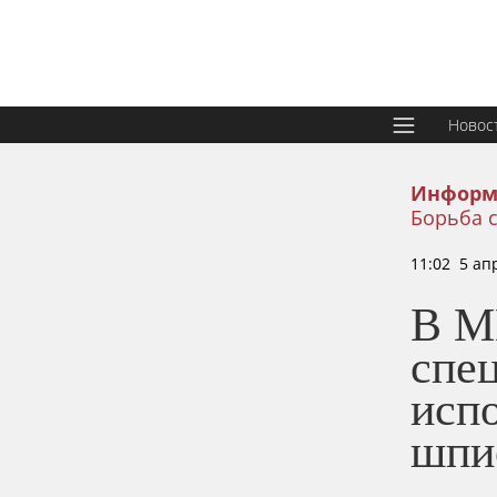
Новос
Информ
Борьба 
11:02 5 ап
В М
спе
исп
шпи