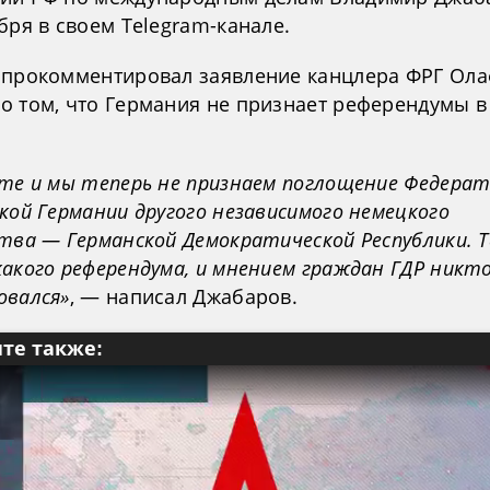
бря в своем Telegram-канале.
 прокомментировал заявление канцлера ФРГ Ол
о том, что Германия не признает референдумы в
йте и мы теперь не признаем поглощение Федера
кой Германии другого независимого немецкого
тва — Германской Демократической Республики. Т
акого референдума, и мнением граждан ГДР никто
овался»
, — написал Джабаров.
те также: