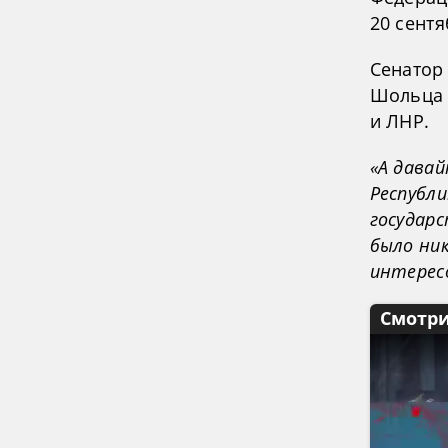
20 сентя
Сенатор
Шольца 
и ЛНР.
«А дава
Республи
государс
было ник
интерес
Смотри