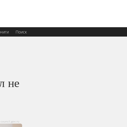
ниги
Поиск
л не
council.gov.ru