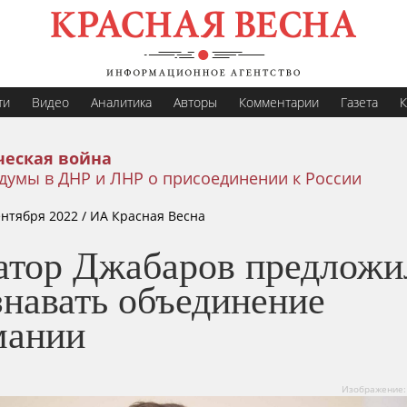
ти
Видео
Аналитика
Авторы
Комментарии
Газета
К
еская война
думы в ДНР и ЛНР о присоединении к России
ентября 2022
/ ИА Красная Весна
атор Джабаров предложи
знавать объединение
мании
Изображение: 