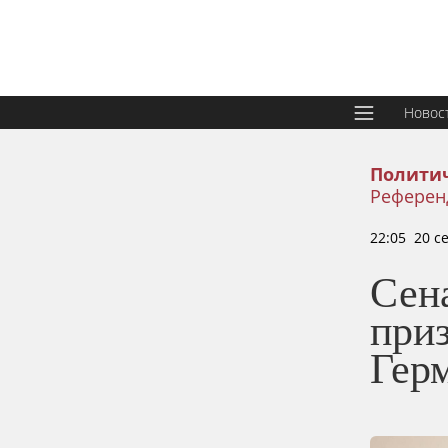
Новос
Политич
Референ
22:05 20 с
Сен
при
Гер