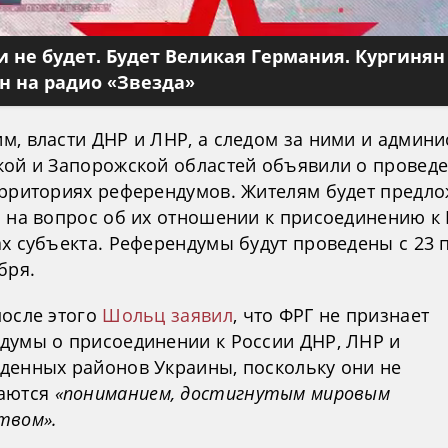
 не будет. Будет Великая Германия. Кургинян
 на радио «Звезда»
м, власти ДНР и ЛНР, а следом за ними и админ
кой и Запорожской областей объявили о провед
ерриториях референдумов. Жителям будет предл
ь на вопрос об их отношении к присоединению к
ах субъекта. Референдумы будут проведены с 23 
бря.
после этого
Шольц заявил
, что ФРГ не признает
думы о присоединении к России ДНР, ЛНР и
денных районов Украины, поскольку они не
аются
«пониманием, достигнутым мировым
твом».