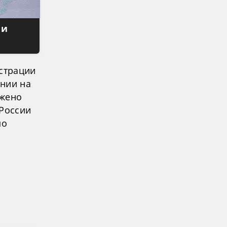
 и
истрации
ении на
ожено
 России
по