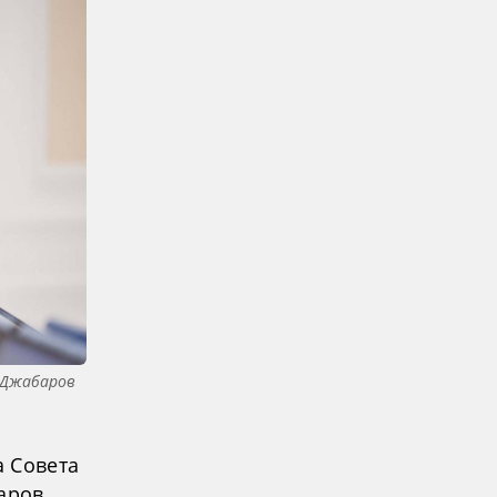
 Джабаров
а Совета
аров