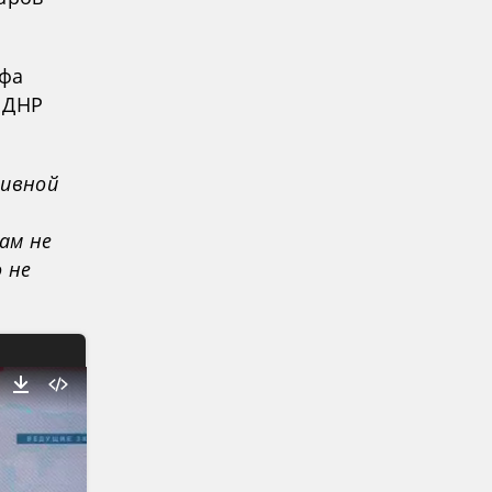
афа
 ДНР
тивной
ам не
 не