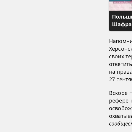
Польши
Шафран
Напомни
Херсонс
своих т
ответит
на прав
27 сентя
Вскоре 
референ
освобож
охватыв
сообщес