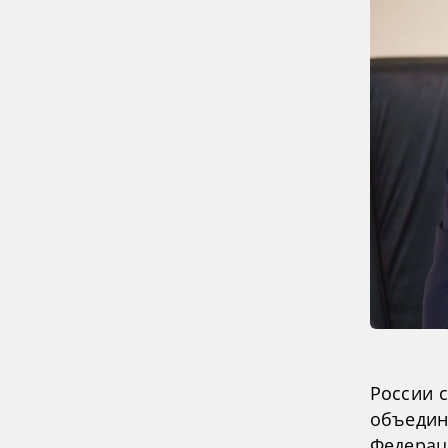
России 
объедин
Федерац