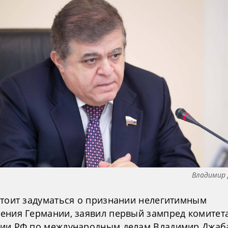
Владимир
стоит задуматься о признании нелегитимным
ения Германии, заявил первый зампред комитет
ии РФ по международным делам Владимир Джаб