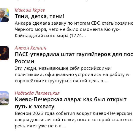
Максим Карев
Тяни, детка, тяни!
Анкара сделала заявку по итогам СВО стать хозяин
Черного моря, чего не было с момента Кючук-
Кайнарджийского мира (1774...
Антон Копнин
ПАСЕ утвердила штат гауляйтеров для пос
России
Эти люди, называющие себя российскими
политиками, официально устроились на работу в
европейские структуры с одной целью ...
Надежда Ляховецкая
Киево-Печерская лавра: как был открыт
путь к захвату
Весной 2023 года события вокруг Киево-Печерской
лавры достигли той точки, после которой стало ясн
речь идет уже не о в...