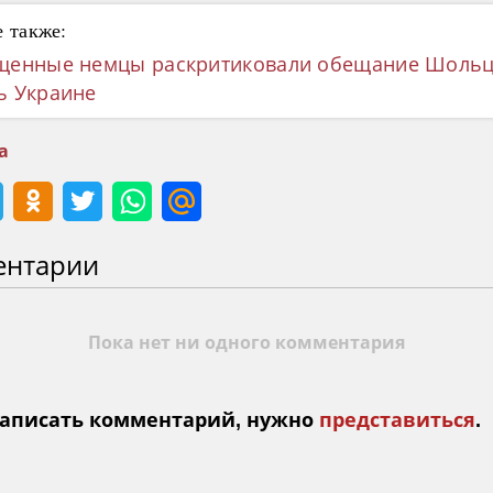
 также:
щенные немцы раскритиковали обещание Шоль
ь Украине
а
ентарии
Пока нет ни одного комментария
аписать комментарий, нужно
представиться
.