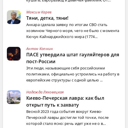
Максим Карев
Тяни, детка, тяни!
Анкара сделала заявку по итогам СВО стать
хозяином Черного моря, чего не было с момента
Кючук-Кайнарджийского мира (1774...
Антон Копнин
ПАСЕ утвердила штат гауляйтеров для
пост-России
Эти люди, называющие себя российскими
политиками, официально устроились на работу в
европейские структуры с одной целью ...
Надежда Ляховецкая
Киево-Печерская лавра: как был
открыт путь к захвату
Весной 2023 года события вокруг Киево-
Печерской лавры достигли той точки, после
которой стало ясно: речь идет уже не о в...