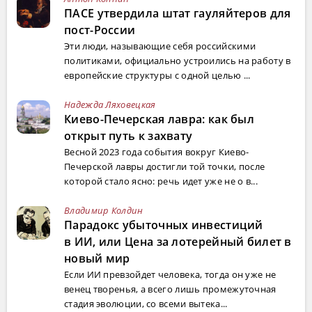
ПАСЕ утвердила штат гауляйтеров для
пост-России
Эти люди, называющие себя российскими
политиками, официально устроились на работу в
европейские структуры с одной целью ...
Надежда Ляховецкая
Киево-Печерская лавра: как был
открыт путь к захвату
Весной 2023 года события вокруг Киево-
Печерской лавры достигли той точки, после
которой стало ясно: речь идет уже не о в...
Владимир Колдин
Парадокс убыточных инвестиций
в ИИ, или Цена за лотерейный билет в
новый мир
Если ИИ превзойдет человека, тогда он уже не
венец творенья, а всего лишь промежуточная
стадия эволюции, со всеми вытека...