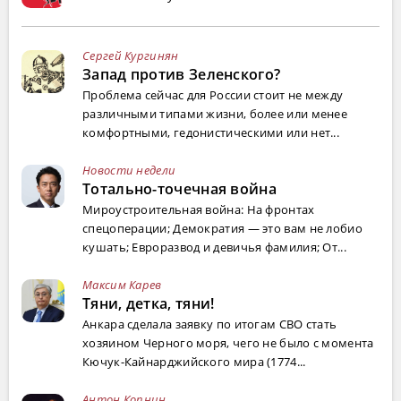
Сергей Кургинян
Запад против Зеленского?
Проблема сейчас для России стоит не между
различными типами жизни, более или менее
комфортными, гедонистическими или нет...
Новости недели
Тотально-точечная война
Мироустроительная война: На фронтах
спецоперации; Демократия — это вам не лобио
кушать; Евроразвод и девичья фамилия; От...
Максим Карев
Тяни, детка, тяни!
Анкара сделала заявку по итогам СВО стать
хозяином Черного моря, чего не было с момента
Кючук-Кайнарджийского мира (1774...
Антон Копнин