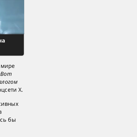
на
 мире
«Вот
алогом
цсети X.
сивных
в
ось бы