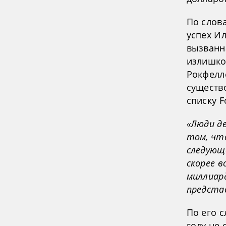
По слова
успех И
вызванна
излишко
Рокфелле
существ
списку F
«Люди де
том, что
следующе
скорее в
миллиар
предста
По его с
году не