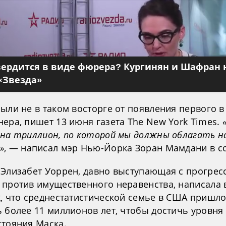
вердится в виде фюрера? Кургинян и Шафран 
«Звезда»
ыли не в таком восторге от появления первого в
ера, пишет 13 июня газета The New York Times.
 на триллион, по которой мы должны облагать н
»
, — написал мэр Нью-Йорка Зоран Мамдани в со
 Элизабет Уоррен, давно выступающая с прогрес
 против имущественного неравенства, написала 
х, что среднестатистической семье в США пришл
ь более 11 миллионов лет, чтобы достичь уровня
стояния Маска.