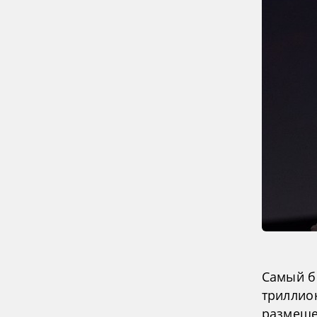
Самый б
триллио
размеще