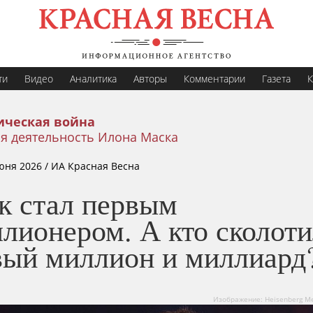
ти
Видео
Аналитика
Авторы
Комментарии
Газета
К
ическая война
я деятельность Илона Маска
юня 2026
/ ИА Красная Весна
к стал первым
лионером. А кто сколот
вый миллион и миллиард
Изображение: Heisenberg Med