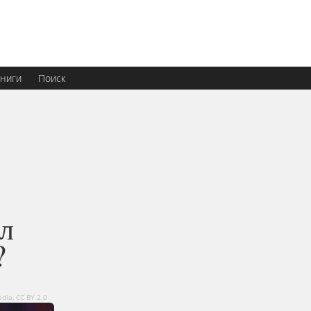
ниги
Поиск
ил
?
ia, CC BY 2.0