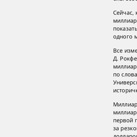
Сейчас,
миллиард
показать
одного 
Все изме
Д. Рокфе
миллиар
по слов
Универс
историч
Миллиард
миллиар
первой п
за резко
долларов