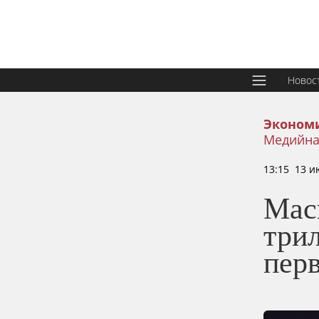
Новос
Эконом
Медийна
13:15 13 и
Мас
трил
пер