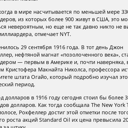
 когда в мире насчитывается по меньшей мере 33
еров, из которых более 900 живут в США, это м
ся невероятным, но еще не так давно никто не в
миллиардера, отмечает NYT.
нилось 29 сентября 1916 года. В тот день Джон
ллер, нефтяной магнат «позолоченного века», ст
дером — первым в Америке и, почти наверняка, 
ам Кристофера Макнайта Николса, профессора ис
итете штата Огайо, который подробно изучал это
еский период.
 долларов в 1916 году сегодня стоил бы более 
дов долларов. Как тогда сообщала The New York 
олосе, Рокфеллер достиг этой отметки после того
го роста акций Standard Oil их цена превысила 2
 за штуку.