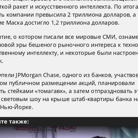
кой ракет и искусственного интеллекта. По итог
ть компании превысила 2 триллиона долларов, а
е Маска достигло 1,2 триллиона долларов.
ытие, о котором писали все мировые СМИ, ознам
новой эры бешеного рыночного интереса к техн
ственному интеллекту, и некоторые были настрое
к.
тели JPMorgan Chase, одного из банков, участво
ом публичном размещении акций, планировали
ь стейками «томагавк», а затем отпраздновать э
 световым шоу на крыше штаб-квартиры банка н
 Нью-Йорке.
те также: