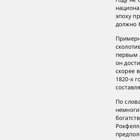
национа
эпоху п
должно 
Примерн
сколоти
первым 
он дости
скорее в
1820-х г
составл
По слова
немногих
богатств
Рокфелл
предполо