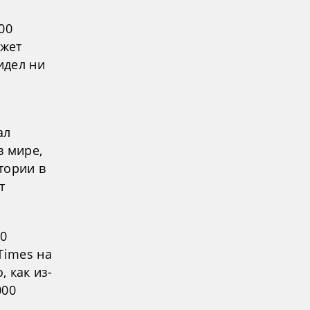
00
ожет
идел ни
ал
в мире,
тории в
т
30
Times на
, как из-
000