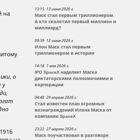
13:15 13 июня 2026 г.
й на
Маск стал первым триллионером.
—
А кто сколотил первый миллион и
миллиард?
09:39 12 июня 2026 г.
Илон Маск стал первым
нитому
триллионером в истории
14:18 7 мая 2026 г.
IPO SpaceX наделяет Маска
ики, о
диктаторскими полномочиями в
 у
корпорации
ди,
04:40 29 апреля 2026 г.
богат
Стал известен план огромных
дно
вознаграждений Илона Маска от
компании SpaceX
23:22 27 марта 2026 г.
 1916
Маск поучаствовал в разговоре
дера на