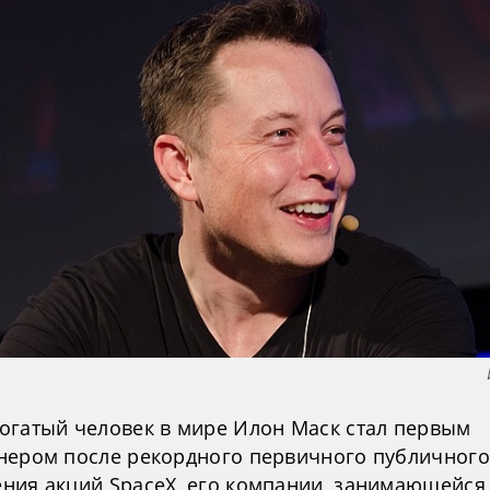
огатый человек в мире Илон Маск стал первым
нером после рекордного первичного публичного
ния акций SpaceX, его компании, занимающейся