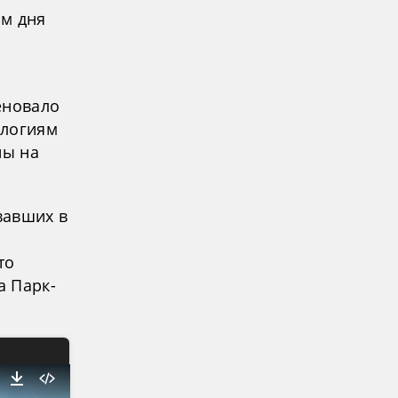
ам дня
еновало
ологиям
ны на
вавших в
то
а Парк-