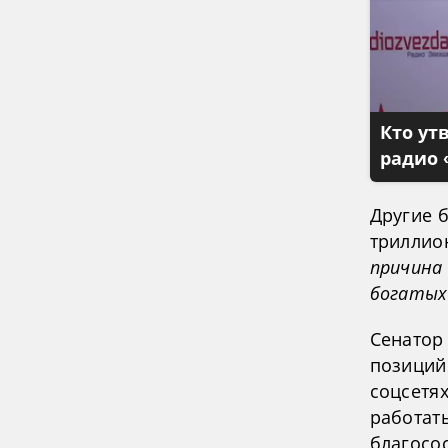
Кто ут
радио 
Другие б
триллион
причина
богатых
Сенатор
позиций
соцсетя
работат
благосо