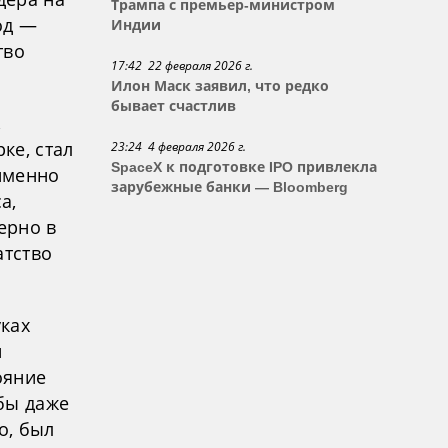
Трампа с премьер-министром
од —
Индии
тво
17:42 22 февраля 2026 г.
Илон Маск заявил, что редко
бывает счастлив
,
ке, стал
23:24 4 февраля 2026 г.
SpaceX к подготовке IPO привлекла
именно
зарубежные банки — Bloomberg
а,
ерно в
атство
уках
и
ояние
бы даже
о, был