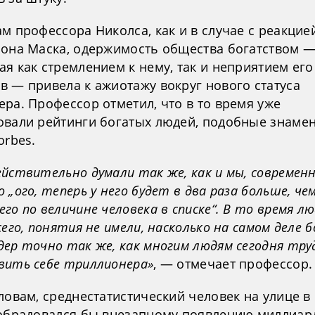
м профессора Николса, как и в случае с реакцие
лона Маска, одержимость общества богатством 
я как стремлением к нему, так и неприятием его
в — привела к ажиотажу вокруг нового статуса
ра. Профессор отметил, что в то время уже
овали рейтинги богатых людей, подобные знаме
orbes.
йствительно думали так же, как и мы, современн
 „ого, теперь у него будет в два раза больше, чем
го по величине человека в списке“. В то время лю
сего, понятия не имели, насколько на самом деле 
дер точно так же, как многим людям сегодня тру
вить себе триллионера»
, — отмечает профессор.
ловам, среднестатистический человек на улице в
 обрадовался бы внезапному появлению миллиар