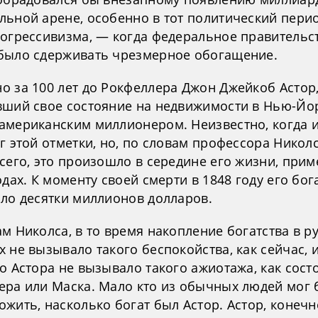
льной арене, особенно в тот политический пери
рогрессивизма, — когда федеральное правительс
было сдерживать чрезмерное обогащение.
о за 100 лет до Рокфеллера Джон Джейкоб Астор
вший свое состояние на недвижимости в Нью-Йор
американским миллионером. Неизвестно, когда 
г этой отметки, но, по словам профессора Николс
сего, это произошло в середине его жизни, прим
одах. К моменту своей смерти в 1848 году его бог
яло десятки миллионов долларов.
м Николса, в то время накопление богатства в р
 не вызывало такого беспокойства, как сейчас, 
о Астора не вызывало такого ажиотажа, как сост
ера или Маска. Мало кто из обычных людей мог 
жить, насколько богат был Астор. Астор, конечн