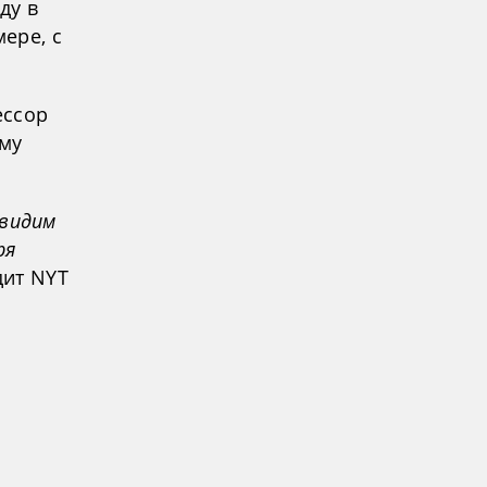
ду в
ере, с
ессор
ому
увидим
ря
дит NYT