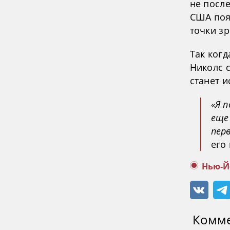
не после
США поя
точки зр
Так ког
Николс с
станет и
«Я 
еще
пер
его
Нью-Й
Комм