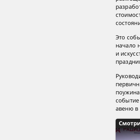
разработ
стоимос
состояни
Это соб
начало 
и искус
праздни
Руководи
первичн
поужинат
событие
авеню в
Смотри