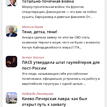
Тотально-точечная война
Мироустроительная война: На фронтах
спецоперации; Демократия — это вам не лобио
кушать; Евроразвод и девичья фамилия; От...
Максим Карев
Тяни, детка, тяни!
Анкара сделала заявку по итогам СВО стать
хозяином Черного моря, чего не было с момента
Кючук-Кайнарджийского мира (1774...
Антон Копнин
ПАСЕ утвердила штат гауляйтеров для
пост-России
Эти люди, называющие себя российскими
политиками, официально устроились на работу в
европейские структуры с одной целью ...
Надежда Ляховецкая
Киево-Печерская лавра: как был
открыт путь к захвату