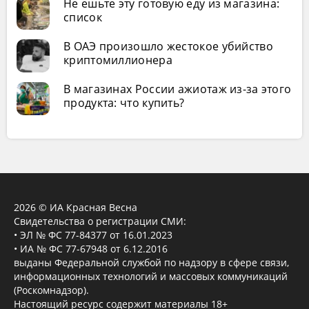
Не ешьте эту готовую еду из магазина:
список
В ОАЭ произошло жестокое убийство
криптомиллионера
В магазинах России ажиотаж из-за этого
продукта: что купить?
2026 © ИА Красная Весна
Свидетельства о регистрации СМИ:
• ЭЛ № ФС 77-84377 от 16.01.2023
• ИА № ФС 77-67948 от 6.12.2016
выданы Федеральной службой по надзору в сфере связи,
информационных технологий и массовых коммуникаций
(Роскомнадзор).
Настоящий ресурс содержит материалы 18+