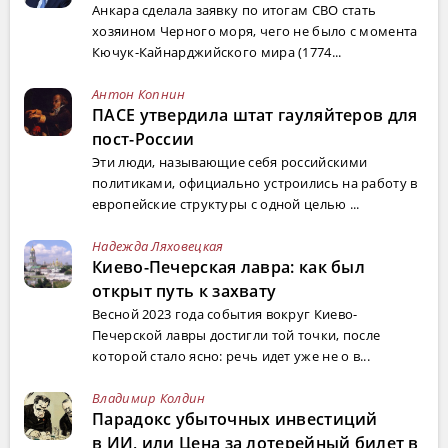
Анкара сделала заявку по итогам СВО стать
хозяином Черного моря, чего не было с момента
Кючук-Кайнарджийского мира (1774...
Антон Копнин
ПАСЕ утвердила штат гауляйтеров для
пост-России
Эти люди, называющие себя российскими
политиками, официально устроились на работу в
европейские структуры с одной целью ...
Надежда Ляховецкая
Киево-Печерская лавра: как был
открыт путь к захвату
Весной 2023 года события вокруг Киево-
Печерской лавры достигли той точки, после
которой стало ясно: речь идет уже не о в...
Владимир Колдин
Парадокс убыточных инвестиций
в ИИ, или Цена за лотерейный билет в