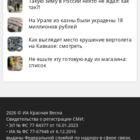
Такую зиму в России никто не ждал: как
так?!
На Урале из казны были украдены 18
миллионов рублей
Как выглядит место крушение вертолета
на Кавказе: смотреть
Не ешьте эту готовую еду из магазина:
список
2026 © ИА Красная Весна
Свидетельства о регистрации СМИ:
• ЭЛ № ФС 77-84377 от 16.01.2023
• ИА № ФС 77-67948 от 6.12.2016
выданы Федеральной службой по надзору в сфере связи,