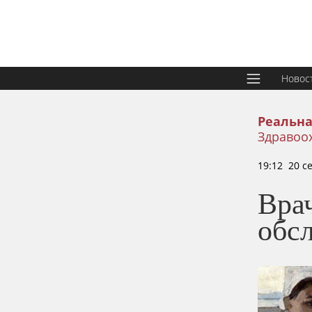
Новос
Реальна
Здравоо
19:12 20 с
Вра
обс