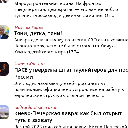
Мироустроительная война: На фронтах
спецоперации; Демократия — это вам не лобио
кушать; Евроразвод и девичья фамилия; От...
Максим Карев
Тяни, детка, тяни!
Анкара сделала заявку по итогам СВО стать хозяин
Черного моря, чего не было с момента Кючук-
Кайнарджийского мира (1774...
Антон Копнин
ПАСЕ утвердила штат гауляйтеров для пос
России
Эти люди, называющие себя российскими
политиками, официально устроились на работу в
европейские структуры с одной целью ...
Надежда Ляховецкая
Киево-Печерская лавра: как был открыт
путь к захвату
Весной 2023 года события вокруг Киево-Печерской