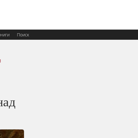
ниги
Поиск
и
над