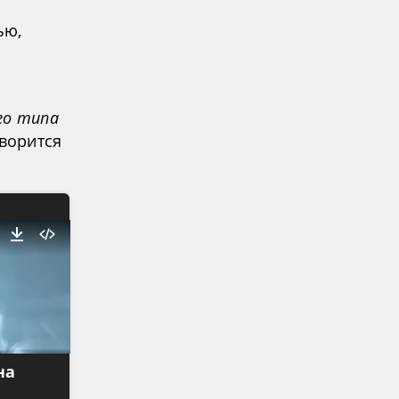
ью,
го типа
оворится
на