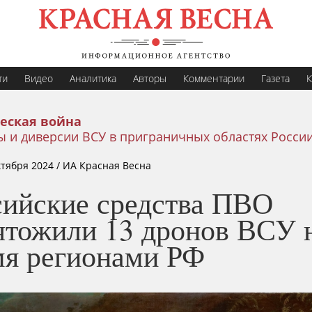
ти
Видео
Аналитика
Авторы
Комментарии
Газета
К
еская война
 и диверсии ВСУ в приграничных областях Росси
ктября 2024
/ ИА Красная Весна
сийские средства ПВО
чтожили 13 дронов ВСУ 
мя регионами РФ