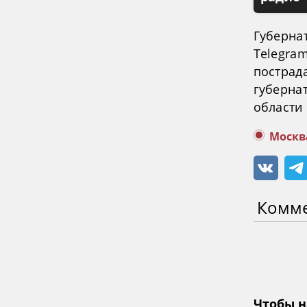
Губерна
Telegram
пострад
губерна
области
Москв
Комм
Чтобы н