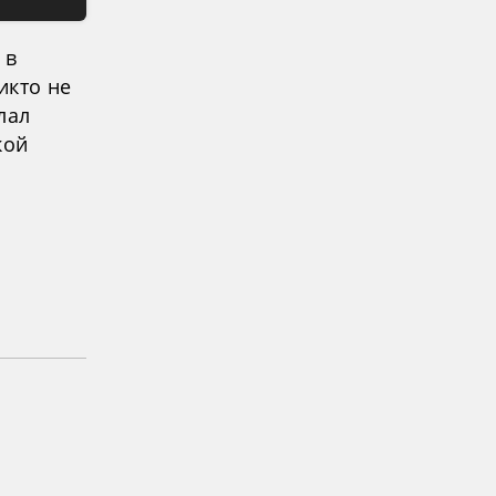
 в
икто не
лал
кой