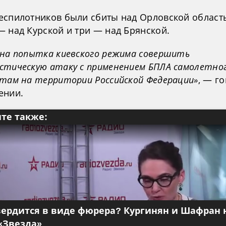
еспилотников были сбиты над Орловской област
— над Курской и три — над Брянской.
ена попытка киевского режима совершить
стическую атаку c применением БПЛА самолетно
ктам на территории Российской Федерации»
, — г
ении.
те также:
вердится в виде фюрера? Кургинян и Шафран 
«Звезда»