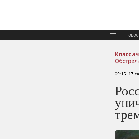
Новос
Классич
Обстрелы
09:15 17 о
Рос
уни
тре