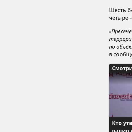
Шесть б
четыре 
«Пресеч
террори
по объе
в сообщ
Смотри
Кто ут
радио 