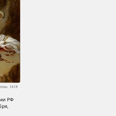
гоны. 1618
ами РФ
бря,