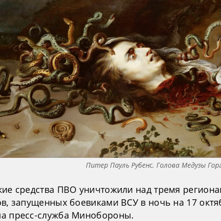
Питер Пауль Рубенс. Голова Медузы Гор
кие средства ПВО уничтожили над тремя регион
ов, запущенных боевиками ВСУ в ночь на 17 октя
а пресс-служба Минобороны.