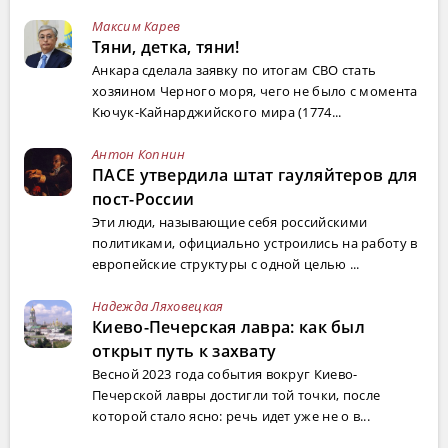
Максим Карев
Тяни, детка, тяни!
Анкара сделала заявку по итогам СВО стать
хозяином Черного моря, чего не было с момента
Кючук-Кайнарджийского мира (1774...
Антон Копнин
ПАСЕ утвердила штат гауляйтеров для
пост-России
Эти люди, называющие себя российскими
политиками, официально устроились на работу в
европейские структуры с одной целью ...
Надежда Ляховецкая
Киево-Печерская лавра: как был
открыт путь к захвату
Весной 2023 года события вокруг Киево-
Печерской лавры достигли той точки, после
которой стало ясно: речь идет уже не о в...