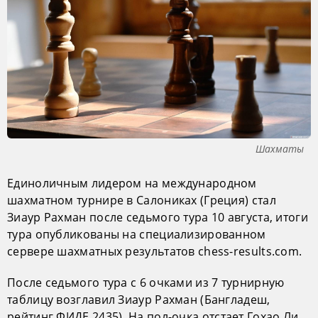
Шахматы
Единоличным лидером на международном
шахматном турнире в Салониках (Греция) стал
Зиаур Рахман после седьмого тура 10 августа, итоги
тура опубликованы на специализированном
сервере шахматных результатов chess-results.com.
После седьмого тура с 6 очками из 7 турнирную
таблицу возглавил Зиаур Рахман (Бангладеш,
рейтинг ФИДЕ 2435). На пол-очка отстает Гохао Ли