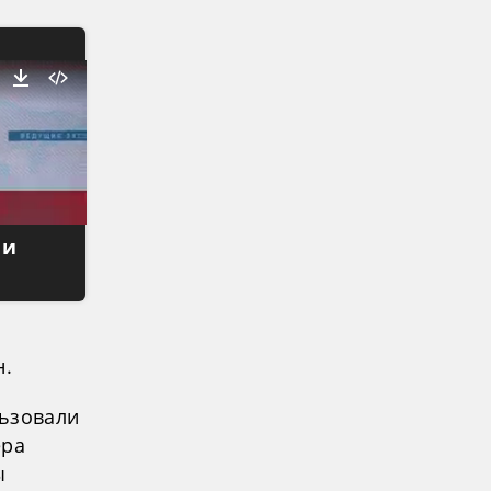
 и
н.
льзовали
ера
ы