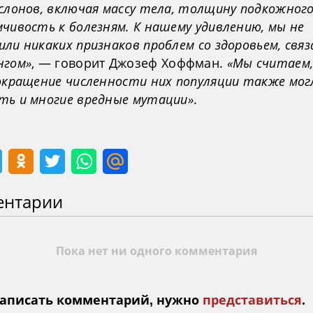
слонов, включая массу тела, толщину подкожног
чивость к болезням. К нашему удивлению, мы не
ли никаких признаков проблем со здоровьем, связ
нгом»
, — говорит Джозеф Хоффман.
«Мы считаем
сокращение численности них популяции также мог
ть и многие вредные мутации»
.
ентарии
Пока нет ни одного комментария
аписать комментарий, нужно
представиться
.