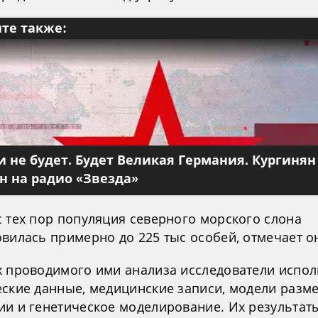
те также:
 не будет. Будет Великая Германия. Кургинян
 на радио «Звезда»
с тех пор популяция северного морского слона
вилась примерно до 225 тыс особей, отмечает о
х проводимого ими анализа исследователи испо
еские данные, медицинские записи, модели разм
ии и генетическое моделирование. Их результат