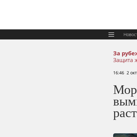
Новос
За рубе
Защита 
16:46 2 ок
Мор
вым
раст