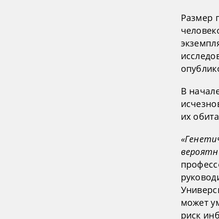
Размер 
человеко
экземпля
исследо
опублико
В начал
исчезнов
их обита
«Генетич
вероятн
професс
руковод
Универс
может у
риск инб