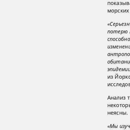
показыв
морских 
«Серьезн
потерю 
способно
изменен
антропо
обитания
эпидеми
из Йорк
исследо
Анализ т
некотор
неясны.
«Мы изуч