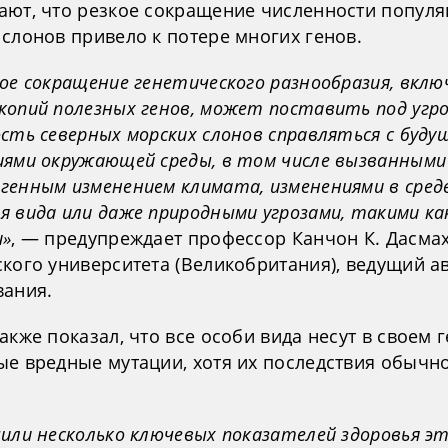
ают, что резкое сокращение численности попул
слонов привело к потере многих генов.
ое сокращение генетического разнообразия, вклю
копий полезных генов, может поставить под угро
сть северных морских слонов справляться с буду
иями окружающей среды, в том числе вызванными
генным изменением климата, изменениями в сред
 вида или даже природными угрозами, такими ка
и»
, — предупреждает профессор Канчон К. Дасма
ского университета (Великобритания), ведущий а
вания.
акже показал, что все особи вида несут в своем 
ые вредные мутации, хотя их последствия обычн
или несколько ключевых показателей здоровья э