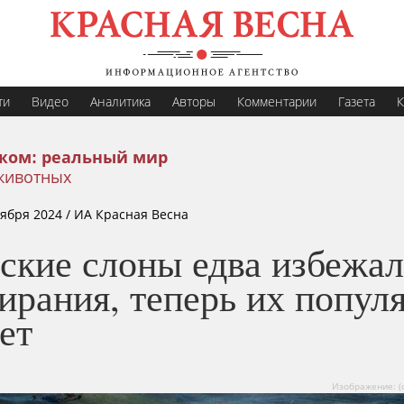
ти
Видео
Аналитика
Авторы
Комментарии
Газета
К
жом: реальный мир
животных
тября 2024
/ ИА Красная Весна
ские слоны едва избежа
ирания, теперь их попул
ет
Изображение: (с