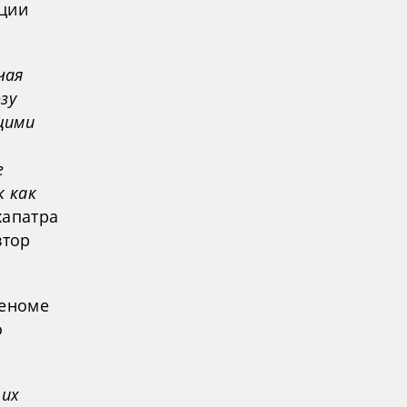
яции
чая
зу
щими
е
к как
хапатра
втор
геноме
о
тих