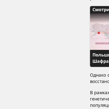
Смотри
Польши
Шафран
Однако 
восстано
В рамка
генетич
популяц