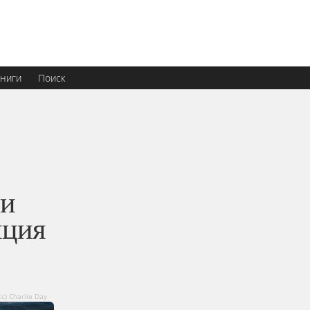
ниги
Поиск
ли
яция
с) Charlie Day