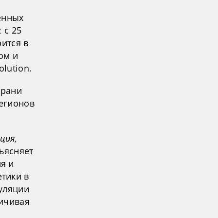
енных
 с 25
рится в
ом и
lution.
грани
регионов
ция,
ъясняет
я и
тики в
уляции
личивая