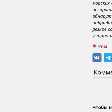
морских 
восприим
обнаружи
инбриди
резкое 
устрани
Рим
Комм
Чтобы н