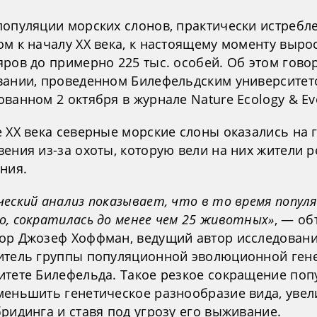
популяции морских слонов, практически истребл
м к началу ХХ века, к настоящему моменту вырос
ров до примерно 225 тыс. особей. Об этом гово
вании, проведенном Билефельдским университет
ванном 2 октября в журнале Nature Ecology & Evo
е ХХ века северные морские слоны оказались на 
ения из-за охоты, которую вели на них жители 
ния.
еский анализ показывает, что в то время популя
о, сократилась до менее чем 25 животных»
, — об
ор Джозеф Хоффман, ведущий автор исследовани
итель группы популяционной эволюционной гене
итете Билефельда. Такое резкое сокращение поп
меньшить генетическое разнообразие вида, уве
ридинга и ставя под угрозу его выживание.